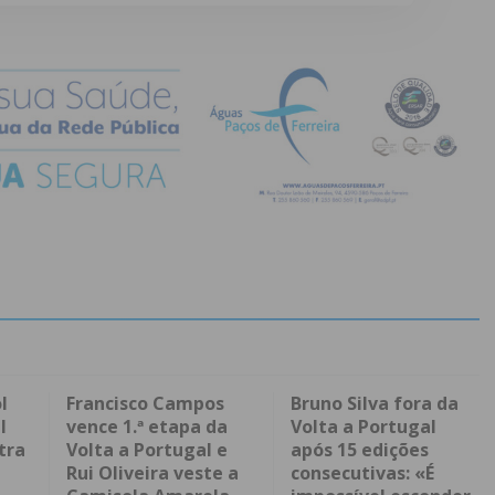
l
Francisco Campos
Bruno Silva fora da
l
vence 1.ª etapa da
Volta a Portugal
tra
Volta a Portugal e
após 15 edições
Rui Oliveira veste a
consecutivas: «É