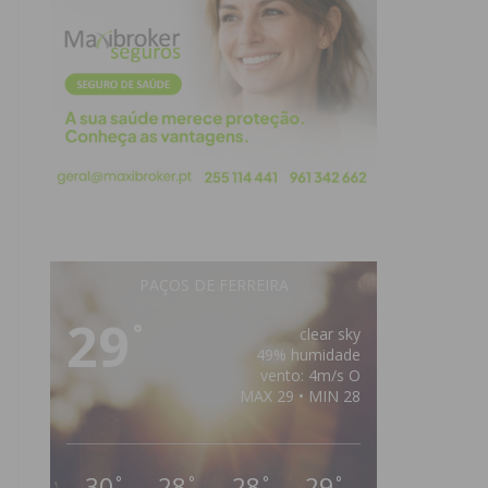
PAÇOS DE FERREIRA
29
°
clear sky
49% humidade
vento: 4m/s O
MAX 29 • MIN 28
30
28
28
29
°
°
°
°