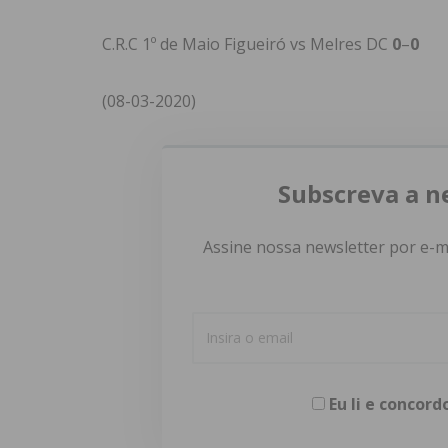
C.R.C 1º de Maio Figueiró vs Melres DC
0
–
0
(08-03-2020)
Subscreva a n
Assine nossa newsletter por e-m
Eu li e concor