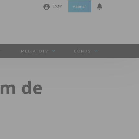
Login
Assinar
Nome de utilizador ou email
*
Senha
*
O
IMEDIATOTV
BÓNUS
Manter sessão
im de
INICIAR SESSÃO
Perdeu a sua senha?