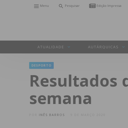
Menu
Pesquisar
Edição Impressa
ATUALIDADE
AUTÁRQUICAS
DESPORTO
Resultados 
semana
POR
INÊS BARROS
9 DE MARÇO 2020