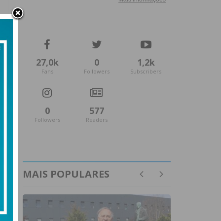
27,0k
0
1,2k
Fans
Followers
Subscribers
0
577
Followers
Readers
MAIS POPULARES