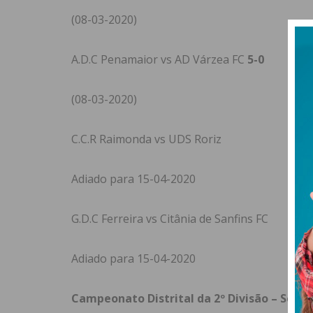
(08-03-2020)
A.D.C Penamaior vs AD Várzea FC
5-0
(08-03-2020)
C.C.R Raimonda vs UDS Roriz
Adiado para 15-04-2020
G.D.C Ferreira vs Citânia de Sanfins FC
Adiado para 15-04-2020
Campeonato Distrital da 2º Divisão – Série 