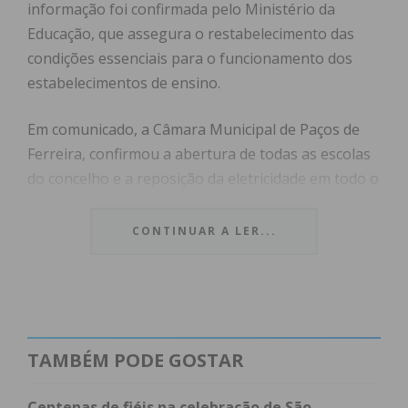
informação foi confirmada pelo Ministério da
Educação, que assegura o restabelecimento das
condições essenciais para o funcionamento dos
estabelecimentos de ensino.
Em comunicado, a Câmara Municipal de Paços de
Ferreira, confirmou a abertura de todas as escolas
do concelho e a reposição da eletricidade em todo o
concelho.
CONTINUAR A LER...
“A Câmara Municipal de Paços de Ferreira, em
articulação com os Bombeiros, GNR, Polícia
Municipal, Proteção Civil, Serviços Municipais, Cruz
Vermelha de Frazão e Águas de PFR, estiveram
desde a primeira hora no terreno, garantindo
TAMBÉM PODE GOSTAR
resposta às situações mais urgentes. Foi
assegurado o abastecimento de água; Centros de
Centenas de fiéis na celebração de São