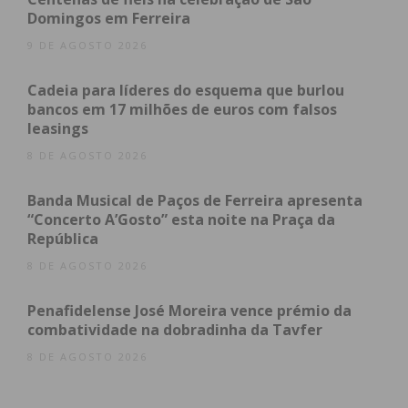
saúde e lares funcionaram com recurso a
Domingos em Ferreira
geradores; Serviços prioritários foram
9 DE AGOSTO 2026
salvaguardados”.
Cadeia para líderes do esquema que burlou
bancos em 17 milhões de euros com falsos
Também o Hospital Padre Américo está já a
leasings
funcionar normalmente, depois de terem
8 DE AGOSTO 2026
suspendido as visitas, nos Hospitais Padre Américo
e São Gonçalo.
Banda Musical de Paços de Ferreira apresenta
“Concerto A’Gosto” esta noite na Praça da
República
Subscreva a newsletter do
8 DE AGOSTO 2026
Imediato
Penafidelense José Moreira vence prémio da
combatividade na dobradinha da Tavfer
Assine nossa newsletter por e-mail e
8 DE AGOSTO 2026
obtenha de forma regular a informação
atualizada.