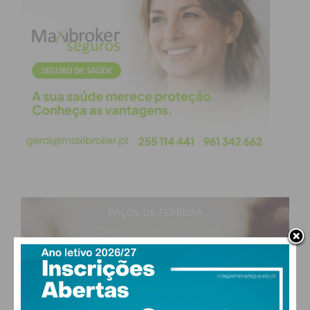
PAÇOS DE FERREIRA
28
°
clear sky
50% humidade
vento: 5m/s ONO
MAX 28 • MIN 27