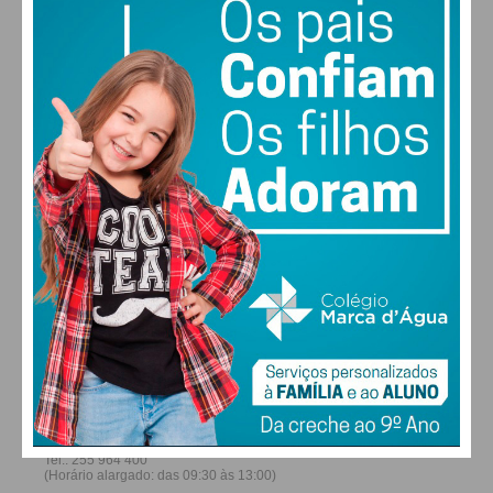
28
30
30
31
°
°
°
°
DOM
SEG
TER
QUA
ALTERAR
FARMACIAS DE SERVIÇO EM PAÇOS DE
FERREIRA