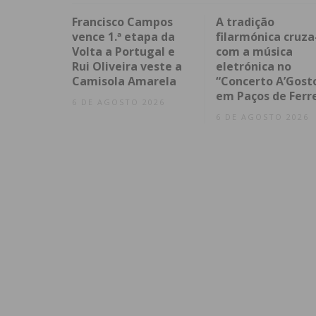
Francisco Campos
A tradição
vence 1.ª etapa da
filarmónica cruza
Volta a Portugal e
com a música
Rui Oliveira veste a
eletrónica no
Camisola Amarela
“Concerto A’Gost
em Paços de Ferr
6 DE AGOSTO 2026
6 DE AGOSTO 2026