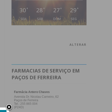
30
28
27
29
°
°
°
°
SEX
SÁB
DOM
SEG
ALTERAR
FARMACIAS DE SERVIÇO EM
PAÇOS DE FERREIRA