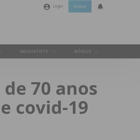
Login
Assinar
Nome de utilizador ou email
*
Senha
*
O
IMEDIATOTV
BÓNUS
Manter sessão
 de 70 anos
INICIAR SESSÃO
e covid-19
Perdeu a sua senha?