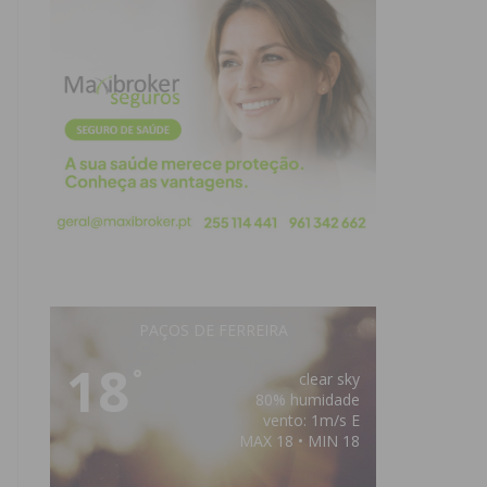
PAÇOS DE FERREIRA
18
°
clear sky
80% humidade
vento: 1m/s E
MAX 18 • MIN 18