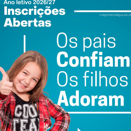
h às 15:00h;
ilhão da CMPF – Antiga Esquadra 12, sito na Rua Eng.º
ra, das 09:00h às 15:00h;
soas, uma vez que continuaremos a contactar os
idade. Apelamos à comparência dos utentes e relembramos
ualmente contra a doença e suas complicações, e contribui
iretor executivo do ACeS, Hugo Lopes, citado na nota.
ewsletter do Imediato
ail e obtenha de forma regular a informação
atualizada.