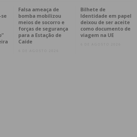
Falsa ameaça de
Bilhete de
-se
bomba mobilizou
Identidade em papel
meios de socorro e
deixou de ser aceite
forças de segurança
como documento de
o”
para a Estação de
viagem na UE
eira
Caíde
6 DE AGOSTO 2026
6 DE AGOSTO 2026