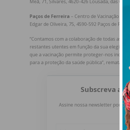
Meã, 71, Silvares, 4620-426 Lousada, das 09:00
Paços de Ferreira
– Centro de Vacinação – Pav
Edgar de Oliveira, 75, 4590-592 Paços de Ferrei
“Contamos com a colaboração de todas as pes
restantes utentes em função da sua elegibil
que a vacinação permite proteger-nos individ
para a proteção da saúde pública”, remata o d
Subscreva a n
Assine nossa newsletter por e-m