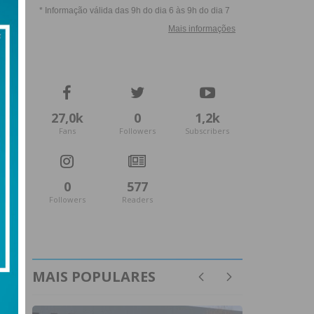
27,0k
0
1,2k
Fans
Followers
Subscribers
0
577
Followers
Readers
MAIS POPULARES