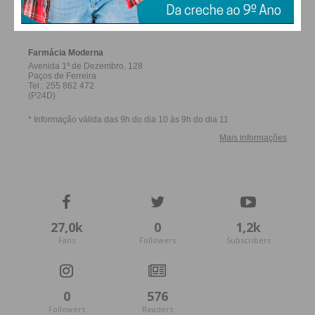
FERREIRA
27,0k
0
1,2k
Fans
Followers
Subscribers
0
576
Followers
Readers