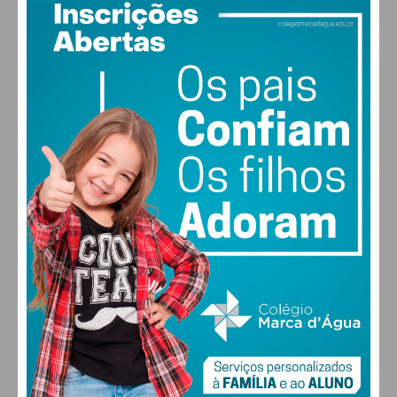
PAÇOS DE FERREIRA
25
°
clear sky
68% humidade
vento: 2m/s O
MAX 25 • MIN 25
29
31
31
32
°
°
°
°
SEG
TER
QUA
QUI
ALTERAR
FARMACIAS DE SERVIÇO EM PAÇOS DE