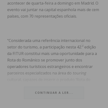
acontecer de quarta-feira a domingo em Madrid. O
evento vai juntar na capital espanhola mais de cem
países, com 70 representações oficiais.
“Considerada uma referência internacional no
setor do turismo, a participação nesta 42.ª edição
da FITUR constitui mais uma oportunidade para a
Rota do Românico se promover junto dos
operadores turísticos estrangeiros e encontrar
parceiros especializados na área do
touring
cultural, capazes de inserir o produto ‘Rota do
Românico’ nos circuitos comerciais internacionais”,
lê-se em
comunicado
da entidade enviado às
CONTINUAR A LER...
redações.