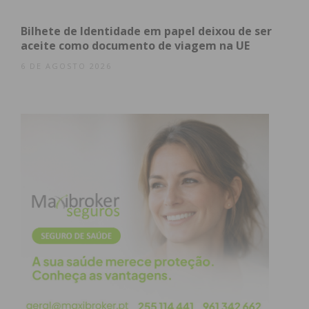
2020, Portugal 2020 e União Europeia.
Bilhete de Identidade em papel deixou de ser
aceite como documento de viagem na UE
6 DE AGOSTO 2026
Subscreva a newsletter do
Imediato
Assine nossa newsletter por e-mail e
obtenha de forma regular a informação
atualizada.
Eu li e concordo com os
termos e
condições