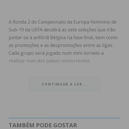
A Ronda 2 do Campeonato da Europa Feminino de
Sub-19 da UEFA decidirá as sete seleções que irão
juntar-se à anfitriã Bélgica na fase final, bem como
as promoções e as despromoções entre as ligas.
Cada grupo será jogado num mini-torneio a
realizar num dos países concorrentes.
A seleção das quinas, que faz parte do grupo A3,
entra em campo contra a Hungria, no dia 5 de abril,
CONTINUAR A LER...
às 17h00, no Estádio 25 de abril, em Penafiel. Antes,
pelas 14 horas, no Estádio Municipal de Lousada as
seleções da França e da Roménia irão opor-se.
A segunda jornada do apuramento está agendada
TAMBÉM PODE GOSTAR