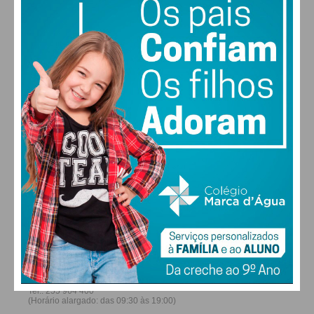
27
26
29
30
°
°
°
°
SÁB
DOM
SEG
TER
ALTERAR
FARMACIAS DE SERVIÇO EM PAÇOS DE
FERREIRA