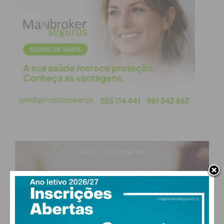
Eu li e concordo com os
termos e
condições
PAÇOS DE FERREIRA
28
°
clear sky
49% humidade
vento: 5m/s O
MAX 29 • MIN 28