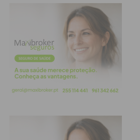
final, com o sorteio a ter lugar na sede da
Federação Belga de Futebol (RBFA), em Tubize, às
9h00 (Portugal Continental), no dia 26 de Abril. As
equipas que terminarem em quarto serão
despromovidas para a Liga B da ronda 1 de
2023/24.
Subscreva a newsletter do
Imediato
Assine nossa newsletter por e-mail e
obtenha de forma regular a informação
atualizada.