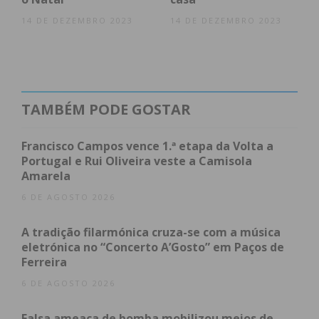
Imediato
14 DE DEZEMBRO 2023
14 DE DEZEMBRO 2023
Assine nossa newsletter por e-mail e
obtenha de forma regular a informação
atualizada.
TAMBÉM PODE GOSTAR
Francisco Campos vence 1.ª etapa da Volta a
Portugal e Rui Oliveira veste a Camisola
Eu li e concordo com os
termos e
Amarela
condições
6 DE AGOSTO 2026
A tradição filarmónica cruza-se com a música
eletrónica no “Concerto A’Gosto” em Paços de
Ferreira
6 DE AGOSTO 2026
Falsa ameaça de bomba mobilizou meios de