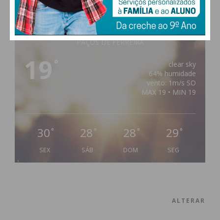
PAÇOS DE FERREIRA
19
°
clear sky
64% humidade
vento: 1m/s SO
MAX 19 • MIN 19
30
28
28
29
°
°
°
°
SEX
SÁB
DOM
SEG
ALTERAR