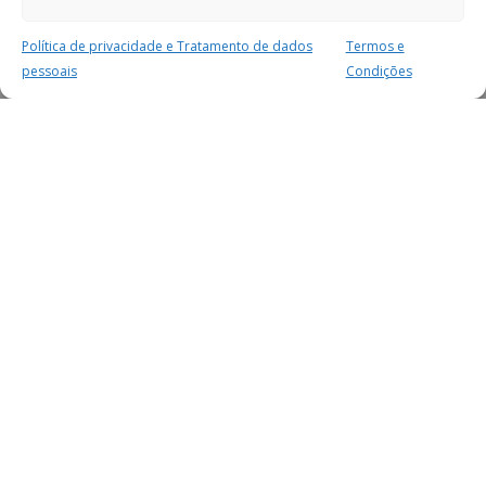
Política de privacidade e Tratamento de dados
Termos e
pessoais
Condições
MAIS PARA SI
FACEBOOK
TWITTER
YOUTUBE
INSTAGRAM
READERS
SERVIÇOS