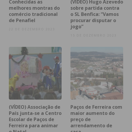
Conhecidas as
(VÍDEO) Hugo Azevedo
Paredes que aglomera o maior número destas
melhores montras do
sobre partida contra
comércio tradicional
o SL Benfica: “Vamos
empresas, 26, seguido por Paços de Ferreira, que
de Penafiel
procurar disputar o
reúne 20 PME de Excelência. Já Penafiel tem 11
jogo”
22 DE DEZEMBRO 2023
empresas reconhecidas e Lousada oito.
15 DE DEZEMBRO 2023
Criado em 2009, o estatuto “PME de Excelência”
pretende dar um “selo de reputação” às empresas,
para se relacionarem com o meio empresarial
(fornecedores, clientes, sistema financeiro e
autoridades nacionais e regionais) “numa base de
confiança facilitadora do desenvolvimento dos seus
negócios”.
(VÍDEO) Associação de
Paços de Ferreira com
País junta-se a Centro
maior aumento do
Escolar de Paços de
preço de
Subscreva a newsletter do
Ferreira para animar
arrendamento de
o Natal
casa