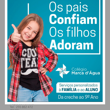
22
28
27
29
°
°
°
°
SEX
SÁB
DOM
SEG
ALTERAR
FARMACIAS DE SERVIÇO EM PAÇOS DE
FERREIRA