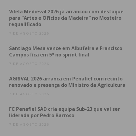
mais vulneráveis, que enfrentam barreiras
acrescidas no acesso à proteção e à justiça.
Vilela Medieval 2026 já arrancou com destaque
para “Artes e Ofícios da Madeira” no Mosteiro
requalificado
O seminário incluirá, ao longo do dia, painéis
temáticos sobre o perfil de vítimas e agressores na
7 DE AGOSTO 2026
região do Douro, Tâmega e Sousa, e sobre
Santiago Mesa vence em Albufeira e Francisco
experiências e respostas institucionais e
Campos fica em 5º no sprint final
comunitárias à violência doméstica, incluindo a
7 DE AGOSTO 2026
articulação com o sistema judicial e a intervenção
junto de grupos vulneráveis, nomeadamente no
AGRIVAL 2026 arranca em Penafiel com recinto
contexto de migrantes.
renovado e presença do Ministro da Agricultura
7 DE AGOSTO 2026
A parte da tarde será dedicada a workshops em
sessões paralelas, com enfoque em diferentes
FC Penafiel SAD cria equipa Sub-23 que vai ser
áreas de intervenção na violência doméstica. Entre
liderada por Pedro Barroso
os temas que serão explorados encontram-se: “A
7 DE AGOSTO 2026
Pessoa idosa no processo de violência doméstica: