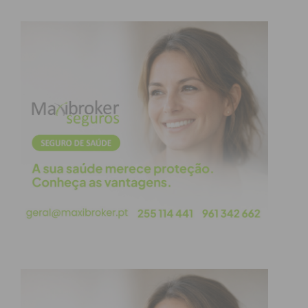
experiências e perceções”, “Como a Inteligência
Artificial pode Potenciar Projetos e Intervenções
Sociais?” e “Intervenção com Sentido: Estratégias
para Trabalhar o Trauma Infantil”, permitindo aos
participantes aprofundar conhecimentos práticos e
reflexões sobre estratégias de intervenção junto de
públicos vulneráveis.
Dirigido a entidades e profissionais que intervêm
na área da violência doméstica, bem como a todos
os que trabalham direta ou indiretamente com
públicos vulneráveis, o seminário promove a
partilha de conhecimento e o reforço da
colaboração intersetorial, permitindo refletir sobre
práticas atuais e identificar desafios e
oportunidades de melhoria.