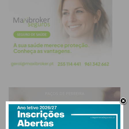
Subscreva a newsletter do
Imediato
Assine nossa newsletter por e-mail e
obtenha de forma regular a informação
atualizada.
PAÇOS DE FERREIRA
Eu li e concordo com os
termos e
condições
21
°
clear sky
71% humidade
vento: 1m/s O
MAX 21 • MIN 21