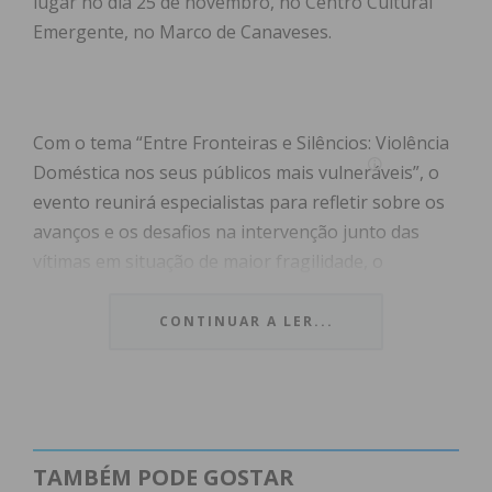
lugar no dia 25 de novembro, no Centro Cultural
Emergente, no Marco de Canaveses.
Com o tema “Entre Fronteiras e Silêncios: Violência
Doméstica nos seus públicos mais vulneráveis”, o
evento reunirá especialistas para refletir sobre os
avanços e os desafios na intervenção junto das
vítimas em situação de maior fragilidade, o
seminário pretende alertar para o facto da
violência doméstica continuar a ser uma grave
CONTINUAR A LER...
violação dos direitos humanos e um dos maiores
desafios sociais do país. O seminário visa analisar a
evolução das políticas públicas, as mudanças no
enquadramento legal e judicial, e as tendências
atuais do crime, com especial enfoque nos públicos
TAMBÉM PODE GOSTAR