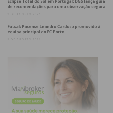
Eclipse Total do Sol em Portugal: DGS lança guia
suas creches não sejam apenas locais de guarda,
de recomendações para uma observação segura
mas centros de desenvolvimento cognitivo e social
9 DE AGOSTO 2026
de excelência.
Futsal: Pacense Leandro Cardoso promovido à
equipa principal do FC Porto
“O forte investimento na
9 DE AGOSTO 2026
formação dos recursos
humanos é a chave para a
qualidade da educação das
centenas de bebés e crianças
que frequentam a nossa rede
pública,” afirma a autarquia
em comunicado.