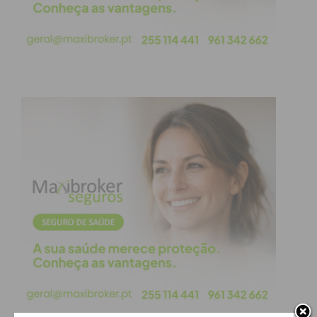
Modelo Público de Referência
A Rede Municipal de Creches de Paços de Ferreira
tem-se destacado por oferecer um serviço que alia
a gestão pública a padrões de qualidade
pedagógica internacionais. Para o município, esta
aposta na formação contínua das educadoras é
essencial para manter o dinamismo de um sistema
que inovador em Portugal.
Com esta iniciativa, Paços de Ferreira reafirma o
compromisso com as famílias do concelho,
garantindo que o ensino público de infância
acompanha as mais avançadas práticas europeias.