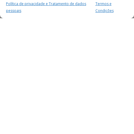
Política de privacidade e Tratamento de dados
Termos e
pessoais
Condições
MAIS PARA SI
FACEBOOK
TWITTER
YOUTUBE
INSTAGRAM
READERS
SERVIÇOS
SOBRE NÓS