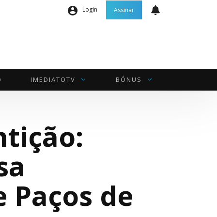
Login
Assinar
Nome de utilizador ou email
*
Senha
*
O
IMEDIATOTV
BÓNUS
Manter sessão
tição:
INICIAR SESSÃO
sa
Perdeu a sua senha?
e Paços de