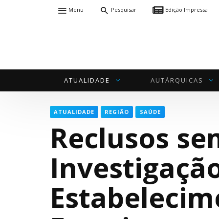
Menu
Pesquisar
Edição Impressa
ATUALIDADE
AUTÁRQUICAS
ATUALIDADE
REGIÃO
SAÚDE
Reclusos se
Investigaçã
Estabelecim