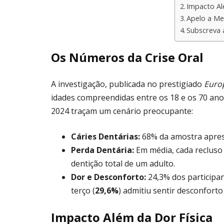
Impacto Al
Apelo a Me
Subscreva 
Os Números da Crise Oral
A investigação, publicada no prestigiado
Europ
idades compreendidas entre os 18 e os 70 ano
2024 traçam um cenário preocupante:
Cáries Dentárias:
68% da amostra aprese
Perda Dentária:
Em média, cada reclus
dentição total de um adulto.
Dor e Desconforto:
24,3% dos participa
terço (
29,6%
) admitiu sentir desconforto
Impacto Além da Dor Física