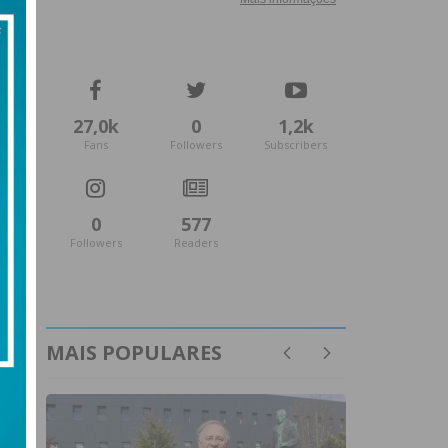
27,0k
0
1,2k
Fans
Followers
Subscribers
0
577
Followers
Readers
MAIS POPULARES