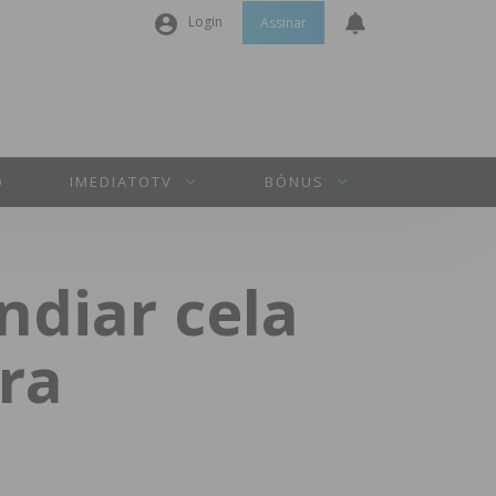
Login
Assinar
Nome de utilizador ou email
*
Senha
*
O
IMEDIATOTV
BÓNUS
Manter sessão
ndiar cela
INICIAR SESSÃO
ira
Perdeu a sua senha?