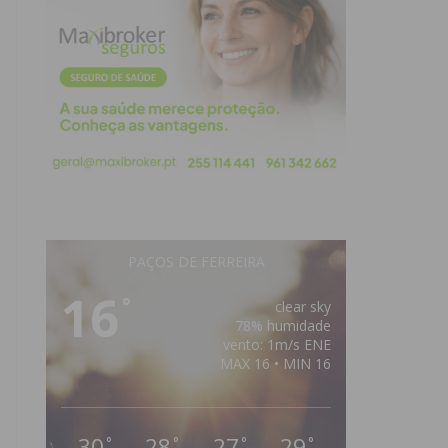
PAÇOS DE FERREIRA
16
°
clear sky
78% humidade
vento: 1m/s ENE
MAX 16 • MIN 16
30
28
27
29
°
°
°
°