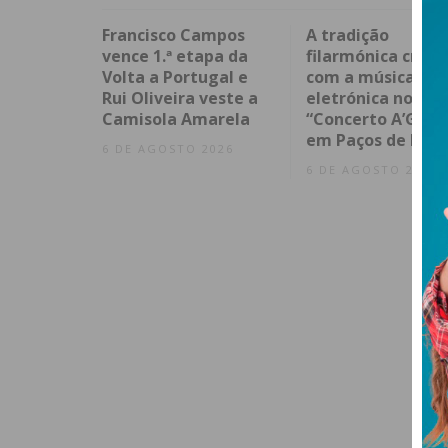
Francisco Campos
A tradição
vence 1.ª etapa da
filarmónica cruza
Volta a Portugal e
com a música
Rui Oliveira veste a
eletrónica no
Camisola Amarela
“Concerto A’Gost
em Paços de Ferr
6 DE AGOSTO 2026
6 DE AGOSTO 2026