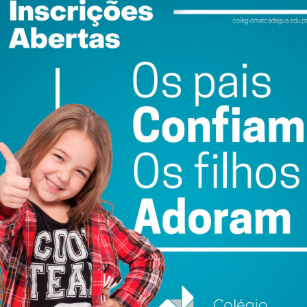
Falsa ameaça de
Bilhete de
-se
bomba mobilizou
Identidade em papel
meios de socorro e
deixou de ser aceite
forças de segurança
como documento de
o”
para a Estação de
viagem na UE
eira
Caíde
6 DE AGOSTO 2026
6 DE AGOSTO 2026