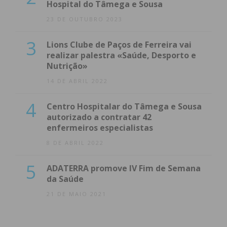
Hospital do Tâmega e Sousa
23 DE OUTUBRO 2023
3
Lions Clube de Paços de Ferreira vai
realizar palestra «Saúde, Desporto e
Eu li e concordo com os
termos e
Nutrição»
condições
14 DE ABRIL 2022
4
Centro Hospitalar do Tâmega e Sousa
autorizado a contratar 42
enfermeiros especialistas
8 DE ABRIL 2022
5
ADATERRA promove IV Fim de Semana
da Saúde
21 DE MAIO 2021