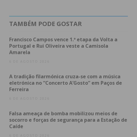
Como funciona o sistema?
Uma rede de proximidade
Calendário de Implementação
TAMBÉM PODE GOSTAR
Impacto Económico e Ambiental
Subscreva a newsletter do Imediato
Francisco Campos vence 1.ª etapa da Volta a
Como funciona o sistema?
Portugal e Rui Oliveira veste a Camisola
Amarela
6 DE AGOSTO 2026
O mecanismo é simples e baseia-se no princípio da
economia circular: “uma garrafa volta a ser uma
A tradição filarmónica cruza-se com a música
eletrónica no “Concerto A’Gosto” em Paços de
garrafa”.
Ferreira
O Depósito:
Ao comprar uma bebida em
6 DE AGOSTO 2026
embalagem de plástico, alumínio ou aço (até 3
Falsa ameaça de bomba mobilizou meios de
litros), o consumidor paga um valor adicional
socorro e forças de segurança para a Estação de
de
0,10€
.
Caíde
A Entrega:
A embalagem vazia deve ser
6 DE AGOSTO 2026