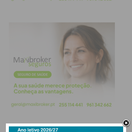
uma infraestrutura robusta em todo o território
nacional:
2.500 máquinas
de recolha automática em
supermercados;
8.000 pontos
de recolha manual;
48 quiosques
para grandes quantidades em
zonas urbanas densas.
Calendário de
Implementação
A transição será faseada para permitir a adaptação
do mercado e dos consumidores:
Período
Regras