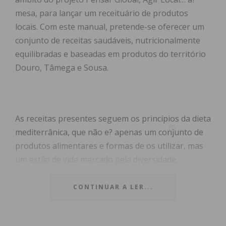
mesa, para lançar um receituário de produtos
locais. Com este manual, pretende-se oferecer um
conjunto de receitas saudáveis, nutricionalmente
equilibradas e baseadas em produtos do território
Douro, Tâmega e Sousa.
As receitas presentes seguem os princípios da dieta
mediterrânica, que não e? apenas um conjunto de
produtos alimentares e formas de os utilizar, mas
um estilo de vida marcado pela diversidade,
conjugado pelas seguintes características: consumo
elevado de alimentos de origem vegetal; consumo
CONTINUAR A LER...
de produtos frescos, locais e sazonais; utilização do
azeite como principal gordura para cozinhar e