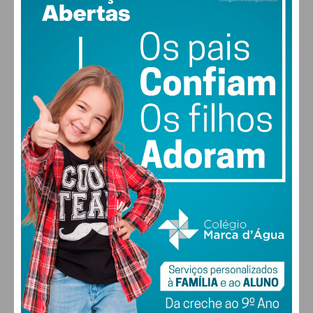
14
93% humidade
vento: 1m/s E
MAX 14 • MIN 14
29
31
32
31
°
°
°
°
SEG
TER
QUA
QUI
ALTERAR
FARMACIAS DE SERVIÇO EM PAÇOS DE
FERREIRA