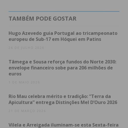
temperar; consumo moderado de leite e lacticínios;
consumo frequente de peixe e pouco frequente de
carnes vermelhas; consumo preferencial de água e
TAMBÉM PODE GOSTAR
moderado de vinho às refeições; confeção de
receitas simples e com os ingredientes nas doses
Hugo Azevedo guia Portugal ao tricampeonato
europeu de Sub-17 em Hóquei em Patins
certas; prática de atividade física diária; e realização
das refeições em família ou entre amigos,
26 DE JULHO 2026
promovendo o convívio a? mesa.
Tâmega e Sousa reforça fundos do Norte 2030:
envelope financeiro sobe para 206 milhões de
Este e? o culminar de um projeto que visou
euros
introduzir os princípios da alimentação equilibrada
1 DE MAIO 2026
e sustentável, baseada em produtos locais, nas
crianças, vendo agora o seu público-alvo expandir-
Rio Mau celebra mérito e tradição: “Terra da
se a população em geral.
Apicultura” entrega Distinções Mel D’Ouro 2026
21 DE MARÇO 2026
Assim, para além de promover a saúde humana e a
do planeta, pretende-se impulsionar a economia
Vilela e Arreigada iluminam-se esta Sexta-feira