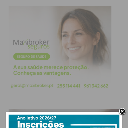
Assistência Técnica RRN – Área de Intervenção 4 –
Observação da Agricultura e dos Territórios Rurais.
Subscreva a newsletter do
Imediato
Assine nossa newsletter por e-mail e
obtenha de forma regular a informação
atualizada.
PAÇOS DE FERREIRA
Eu li e concordo com os
termos e
condições
°
clear sky