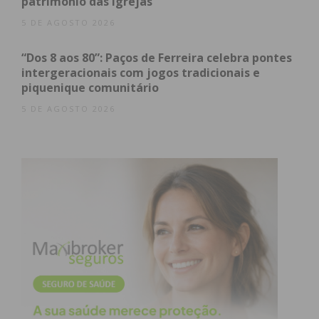
Subscreva a newsletter do
património das igrejas
Imediato
5 DE AGOSTO 2026
“Dos 8 aos 80”: Paços de Ferreira celebra pontes
Assine nossa newsletter por e-mail e
intergeracionais com jogos tradicionais e
obtenha de forma regular a informação
piquenique comunitário
atualizada.
5 DE AGOSTO 2026
Eu li e concordo com os
termos e
condições