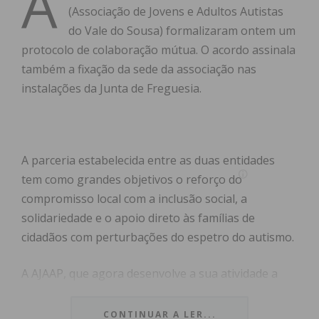
A
(Associação de Jovens e Adultos Autistas
do Vale do Sousa) formalizaram ontem um
protocolo de colaboração mútua. O acordo assinala
também a fixação da sede da associação nas
instalações da Junta de Freguesia.
A parceria estabelecida entre as duas entidades
tem como grandes objetivos o reforço do
compromisso local com a inclusão social, a
solidariedade e o apoio direto às famílias de
cidadãos com perturbações do espetro do autismo.
A AJAAP, que agora desenvolve a sua atividade a
partir de Raimonda, foca a sua missão em três
eixos essenciais:
CONTINUAR A LER...