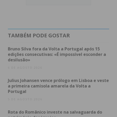
Promover a autonomia
de jovens e adultos
autistas;
Prestar apoio
prático e emocional às suas
famílias;
TAMBÉM PODE GOSTAR
Criar respostas sociais
que contribuam para
uma comunidade mais inclusiva.
Bruno Silva fora da Volta a Portugal após 15
edições consecutivas: «É impossível esconder a
De acordo com a autarquia local, este passo
desilusão»
representa um avanço estratégico na construção
6 DE AGOSTO 2026
de uma “freguesia mais humana, participativa e
Julius Johansen vence prólogo em Lisboa e veste
atenta às necessidades de todos”, abrindo caminho
a primeira camisola amarela da Volta a
para futuros projetos conjuntos em prol da
Portugal
comunidade do Vale do Sousa.
5 DE AGOSTO 2026
Rota do Românico investe na salvaguarda do