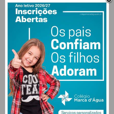
PAÇOS DE FERREIRA
12
°
clear sky
95% humidade
vento: 1m/s E
MAX 12 • MIN 12
30
30
30
28
°
°
°
°
QUI
SEX
SÁB
DOM
ALTERAR