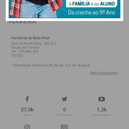
FARMACIAS DE SERVIÇO EM PAÇOS DE
FERREIRA
27,0k
0
1,2k
Fans
Followers
Subscribers