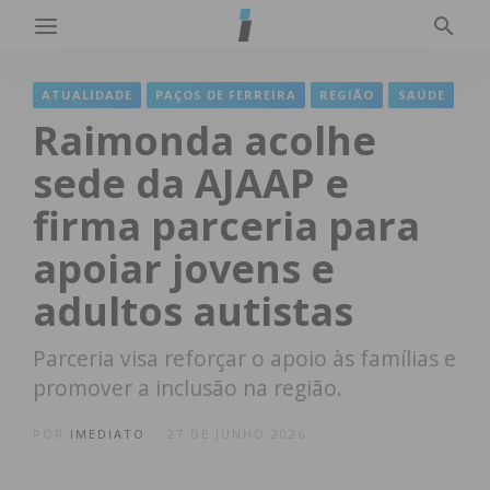
ATUALIDADE
PAÇOS DE FERREIRA
REGIÃO
SAÚDE
Raimonda acolhe
sede da AJAAP e
firma parceria para
apoiar jovens e
adultos autistas
Parceria visa reforçar o apoio às famílias e
promover a inclusão na região.
POR
IMEDIATO
27 DE JUNHO 2026