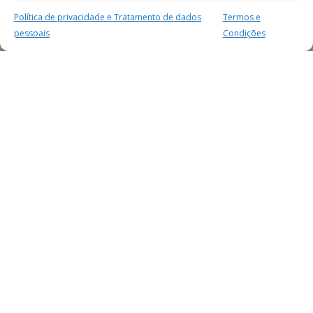
Política de privacidade e Tratamento de dados
Termos e
pessoais
Condições
MAIS PARA SI
FACEBOOK
TWITTER
YOUTUBE
INSTAGRAM
READERS
SERVIÇOS
SOBRE NÓS