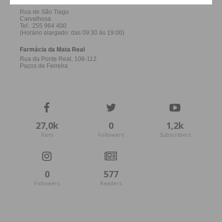
27,0k
0
1,2k
Fans
Followers
Subscribers
0
577
Followers
Readers