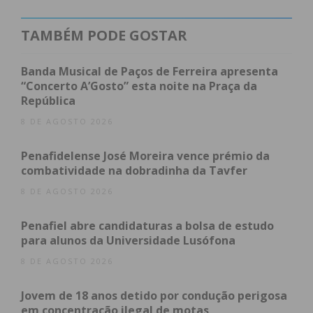
enorme gratidão e resiliência, confirmando a
realização da nova cirurgia e deixando um
TAMBÉM PODE GOSTAR
agradecimento especial ao dador que tornou este
desfecho possível.
Banda Musical de Paços de Ferreira apresenta
“Concerto A’Gosto” esta noite na Praça da
República
“Nestes últimos dias o nosso
8 DE AGOSTO 2026
mundo virou de cabeça para
Penafidelense José Moreira vence prémio da
baixo. Antes de mais
combatividade na dobradinha da Tavfer
8 DE AGOSTO 2026
queremos agradecer todo o
apoio que recebemos (…),
Penafiel abre candidaturas a bolsa de estudo
para alunos da Universidade Lusófona
agradecer às equipas médicas
8 DE AGOSTO 2026
ao hospital que nos
Jovem de 18 anos detido por condução perigosa
acompanham que são
em concentração ilegal de motas