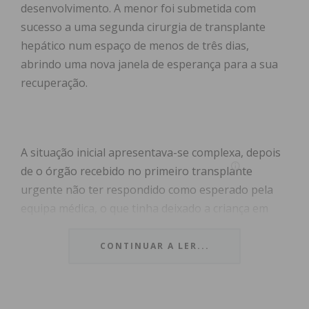
desenvolvimento. A menor foi submetida com
sucesso a uma segunda cirurgia de transplante
hepático num espaço de menos de três dias,
abrindo uma nova janela de esperança para a sua
recuperação.
A situação inicial apresentava-se complexa, depois
de o órgão recebido no primeiro transplante
urgente não ter respondido como esperado pela
equipa médica, o que tinha deixado a criança em
coma induzido na Unidade de Cuidados Intensivos e
motivado um apelo por um dador compatível.
CONTINUAR A LER...
Através das redes sociais, a mãe da menor, Catarina
Silva, partilhou esta noite uma mensagem de