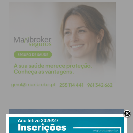
extrema. Rafaela permanece internada na Unidade
de Cuidados Intensivos e o prognóstico clínico
continua a ser muito reservado, uma vez que as
próximas horas serão determinantes para avaliar a
aceitação do novo órgão por parte do organismo.
A onda de solidariedade que se gerou em torno da
família e da comunidade educativa de Paços de
Ferreira transformou-se agora num forte apelo à
fé. “Neste momento precisamos de muitas orações,
fé e energia positiva”, concluiu Catarina Silva, numa
mensagem moblizadora de esperança para que
este segundo transplante seja plenamente bem-
sucedido.
PAÇOS DE FERREIRA
23
°
scattered clouds