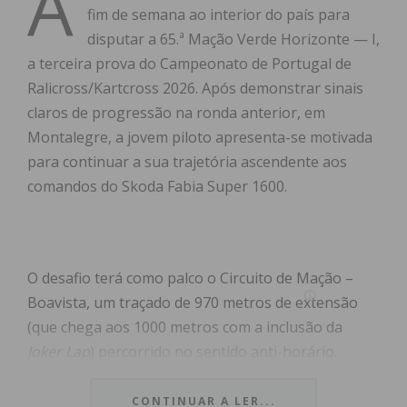
A
fim de semana ao interior do país para
disputar a 65.ª Mação Verde Horizonte — I,
a terceira prova do Campeonato de Portugal de
Ralicross/Kartcross 2026. Após demonstrar sinais
claros de progressão na ronda anterior, em
Montalegre, a jovem piloto apresenta-se motivada
para continuar a sua trajetória ascendente aos
comandos do Skoda Fabia Super 1600.
O desafio terá como palco o Circuito de Mação –
Boavista, um traçado de 970 metros de extensão
(que chega aos 1000 metros com a inclusão da
Joker Lap
) percorrido no sentido anti-horário.
Caracterizado por uma mistura de superfícies
exigente — composta por 64% de terra e 36% de
CONTINUAR A LER...