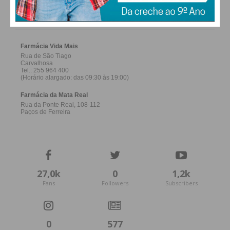
FARMACIAS DE SERVIÇO EM PAÇOS DE
FERREIRA
27,0k
0
1,2k
Fans
Followers
Subscribers
0
577