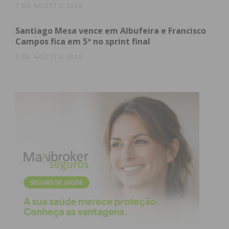
7 DE AGOSTO 2026
conquistado na final de Montalegre e por uma
cumplicidade cada vez maior com o seu Skoda Fabia.
Santiago Mesa vence em Albufeira e Francisco
Campos fica em 5º no sprint final
7 DE AGOSTO 2026