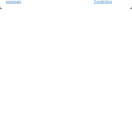
pessoais
Condições
MAIS PARA SI
FACEBOOK
TWITTER
YOUTUBE
INSTAGRAM
READERS
SERVIÇOS
SOBRE NÓS
SECÇÕES