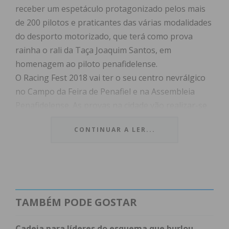
receber um espetáculo protagonizado pelos mais
de 200 pilotos e praticantes das várias modalidades
do desporto motorizado, que terá como prova
rainha o rali da Taça Joaquim Santos, em
homenagem ao piloto penafidelense.
O Racing Fest 2018 vai ter o seu centro nevrálgico
no Campo da Feira de Penafiel e na Assembleia
Penafidelense. As provas na cidade vão realizar-se
na Avenida Sacadura Cabral e campo da feira, na
CONTINUAR A LER...
zona circundante ao Jardim do Sameiro, na Praça da
Escritaria e na Variante do Cavalum. Haverá ainda
provas nas freguesias de Guilhufe e Urrô, Rans,
Duas Igrejas, Rio de Moinhos, Boelhe, Luzim e Vila
Cova. Em todos os locais de prova haverá zonas de
TAMBÉM PODE GOSTAR
espetáculo, que permitirão ao público estar perto
da emoção e longe do perigo.
Cadeia para líderes do esquema que burlou