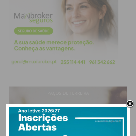
Assine nossa newsletter por e-mail e
obtenha de forma regular a informação
atualizada.
Eu li e concordo com os
termos e
condições
PAÇOS DE FERREIRA
17
°
clear sky
93% humidade
vento: 0m/s E
MAX 19 • MIN 17