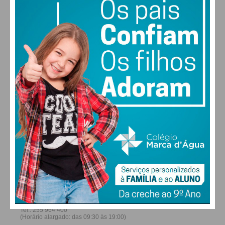
26
28
30
31
°
°
°
°
DOM
SEG
TER
QUA
ALTERAR
FARMACIAS DE SERVIÇO EM PAÇOS DE
FERREIRA