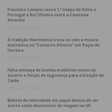
Para o local do acidente para socorrer as vítimas
Francisco Campos vence 1.ª etapa da Volta a
foram mobilizados sete elementos dos Bombeiros
Portugal e Rui Oliveira veste a Camisola
Amarela
Voluntários de Felgueiras, apoiados por três
veículos, uma equipa de suporte imediato de vida
6 DE AGOSTO 2026
de Amarante e outra da viatura médica de
A tradição filarmónica cruza-se com a música
emergência e reanimação do Vale do Sousa.
eletrónica no “Concerto A’Gosto” em Paços de
Ferreira
A GNR esteve no local a tomar conta da ocorrência.
6 DE AGOSTO 2026
Falsa ameaça de bomba mobilizou meios de
socorro e forças de segurança para a Estação de
Caíde
6 DE AGOSTO 2026
Bilhete de Identidade em papel deixou de ser
Subscreva a newsletter do
aceite como documento de viagem na UE
Imediato