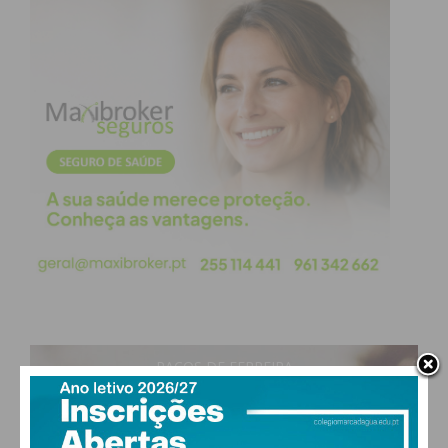
PAÇOS DE FERREIRA
18
°
clear sky
84% humidade