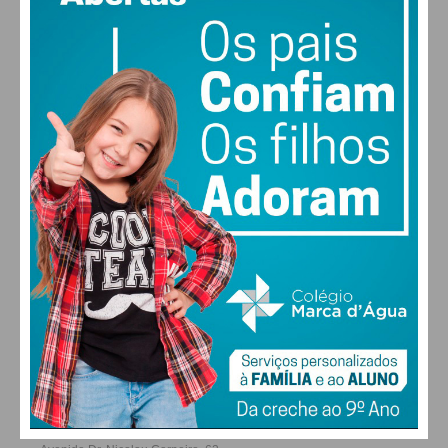
vento: 1m/s ESE
MAX 18 • MIN 18
30
28
27
29
°
°
°
°
SEX
SÁB
DOM
SEG
ALTERAR
FARMACIAS DE SERVIÇO EM PAÇOS DE
FERREIRA