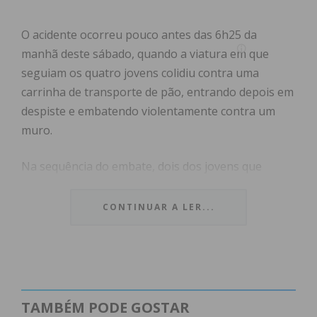
O acidente ocorreu pouco antes das 6h25 da
manhã deste sábado, quando a viatura em que
seguiam os quatro jovens colidiu contra uma
carrinha de transporte de pão, entrando depois em
despiste e embatendo violentamente contra um
muro.
Na sequência do embate, dois dos jovens que
seguiam no carro, uma rapariga de 21 anos e um
rapaz de 25 anos, ficaram feridos com gravidade,
CONTINUAR A LER...
tendo sido transportados para o Hospital Padre
Américo, em Penafiel. Os outros dois jovens, o
condutor de 25 anos e uma jovem de 21 anos,
sofreram ferimentos leves e foram levados para o
Hospital de Guimarães.
TAMBÉM PODE GOSTAR