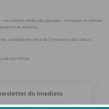
 – em número ainda não apurado – entraram no interior
ma porta de alumínio.
etas, avaliadas em cerca de 5 mil euros cada uma, e
ta da ocorrência.
ewsletter do Imediato
ail e obtenha de forma regular a informação