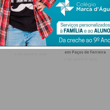
l
Francisco Campos
A tradição
l
vence 1.ª etapa da
filarmónica cruza-se
tra
Volta a Portugal e
com a música
Rui Oliveira veste a
eletrónica no
Camisola Amarela
“Concerto A’Gosto”
em Paços de Ferreira
6 DE AGOSTO 2026
6 DE AGOSTO 2026