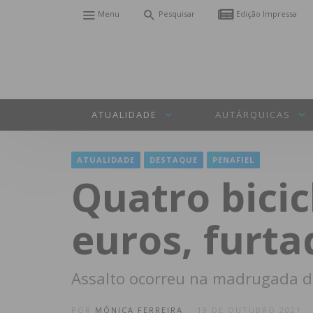
Menu
Pesquisar
Edição Impressa
ATUALIDADE
AUTÁRQUICAS
ATUALIDADE
DESTAQUE
PENAFIEL
Quatro bicic
euros, furta
Assalto ocorreu na madrugada de
POR
MÓNICA FERREIRA
19 DE OUTUBRO 2021