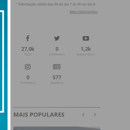
27,0k
0
1,2k
Fans
Followers
Subscribers
0
577
Followers
Readers
MAIS POPULARES