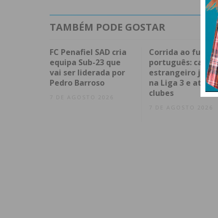
TAMBÉM PODE GOSTAR
FC Penafiel SAD cria
Corrida ao futebo
equipa Sub-23 que
português: capita
vai ser liderada por
estrangeiro já en
Pedro Barroso
na Liga 3 e atrai
clubes
7 DE AGOSTO 2026
7 DE AGOSTO 2026