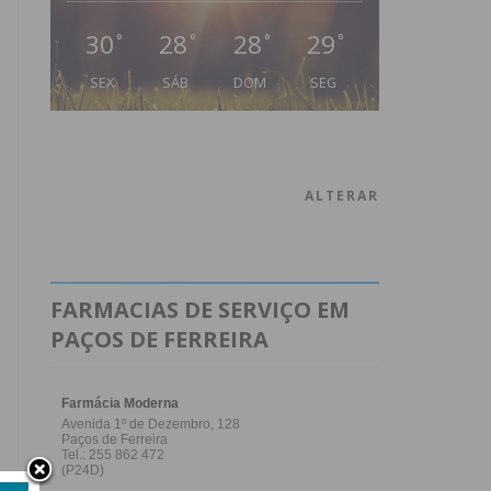
30
28
28
29
°
°
°
°
SEX
SÁB
DOM
SEG
ALTERAR
FARMACIAS DE SERVIÇO EM
PAÇOS DE FERREIRA