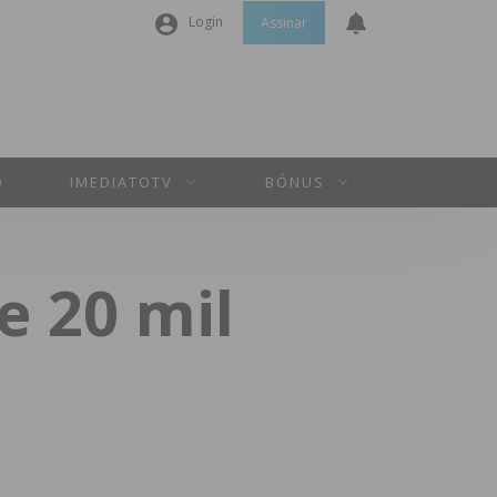
Login
Assinar
Nome de utilizador ou email
*
Senha
*
O
IMEDIATOTV
BÓNUS
Manter sessão
e 20 mil
INICIAR SESSÃO
Perdeu a sua senha?