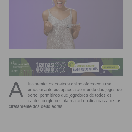
A
tualmente, os casinos online oferecem uma 
emocionante escapadela ao mundo dos jogos de 
sorte, permitindo que jogadores de todos os 
cantos do globo sintam a adrenalina das apostas 
diretamente dos seus ecrãs.