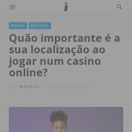
BÓNUS
ARTIGOS
Quão importante é a
sua localização ao
jogar num casino
online?
POR
IMEDIATO
10 DE OUTUBRO 2023