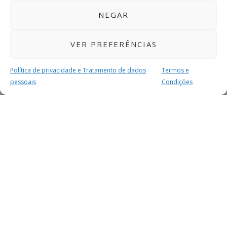
NEGAR
VER PREFERÊNCIAS
Política de privacidade e Tratamento de dados
Termos e
pessoais
Condições
MAIS PARA SI
FACEBOOK
TWITTER
YOUTUBE
INSTAGRAM
READERS