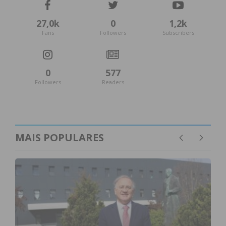
27,0k
0
1,2k
Fans
Followers
Subscribers
0
577
Followers
Readers
MAIS POPULARES