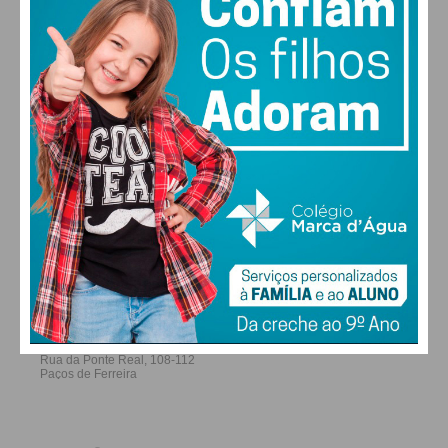
a roer a tal côdea. Agora mais endurecida!
ALTERAR
Subscreva a newsletter do
Imediato
FARMACIAS DE SERVIÇO EM PAÇOS DE
FERREIRA
Assine nossa newsletter por e-mail e
obtenha de forma regular a informação
atualizada.
Eu li e concordo com os
termos e
condições