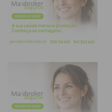
Principalmente as mulheres, então essas sim. Para
elas, abrem-se todos, raras são as excepções. É que
elas têm dois lados de um triangulo que fazem
reclame a um vértice. Os mandões vêm nelas
qualidades e características que as nortenhas não
exibem e até tapam, como árabes ou muçulmanas,
sendo que são mais celtas que as do Alentejo. Tudo
vai no sentido inverso, mas é a vida, e não
vislumbramos outra razão.
Foi dito e se diz que os do norte são mais
analfabetos e isso foi uma realidade mas hoje já
não é. Os habitantes do Norte do país apresentam-
se com habilitações Superiores como não acontecia
no passado.