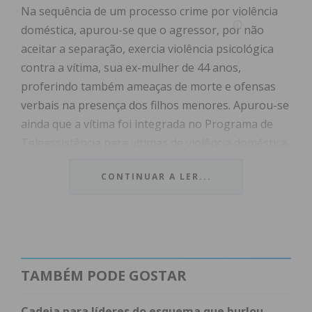
Na sequência de um processo crime por violência
doméstica, apurou-se que o agressor, por não
aceitar a separação, exercia violência psicológica
contra a vítima, sua ex-mulher de 44 anos,
proferindo também ameaças de morte e ofensas
verbais na presença dos filhos menores. Apurou-se
ainda que a vítima foi integrada no Programa de
Teleassistência para vítimas de violência doméstica,
tendo-lhe sido entregue um equipamento, o qual
CONTINUAR A LER...
foi acionado algumas vezes.
O detido foi presente, ontem, dia 22 de agosto, a 1º
interrogatório judicial no Tribunal de Instrução
Criminal de Marco de Canaveses, onde lhe foi
TAMBÉM PODE GOSTAR
aplicada a medida de coação de proibição de
contactos por qualquer forma ou meio com a
Cadeia para líderes do esquema que burlou