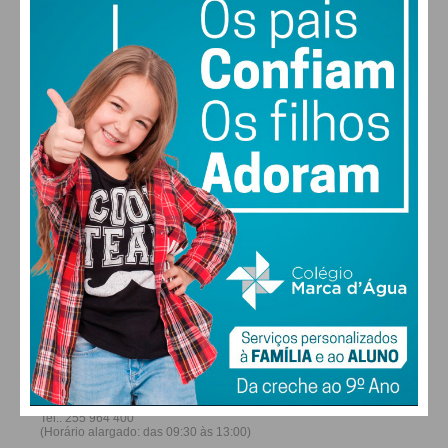
28
30
30
31
°
°
°
°
DOM
SEG
TER
QUA
ALTERAR
FARMACIAS DE SERVIÇO EM PAÇOS DE
FERREIRA