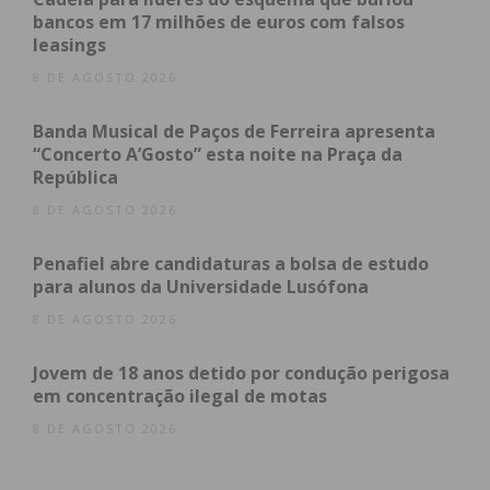
vítima, controlado por pulseira eletrónica.
bancos em 17 milhões de euros com falsos
leasings
8 DE AGOSTO 2026
Subscreva a newsletter do
Banda Musical de Paços de Ferreira apresenta
Imediato
“Concerto A’Gosto” esta noite na Praça da
República
Assine nossa newsletter por e-mail e
8 DE AGOSTO 2026
obtenha de forma regular a informação
atualizada.
Penafiel abre candidaturas a bolsa de estudo
para alunos da Universidade Lusófona
8 DE AGOSTO 2026
Jovem de 18 anos detido por condução perigosa
em concentração ilegal de motas
Eu li e concordo com os
termos e
condições
8 DE AGOSTO 2026