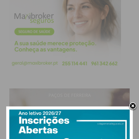
PAÇOS DE FERREIRA
28
°
clear sky
51% humidade
vento: 5m/s O
MAX 28 • MIN 27