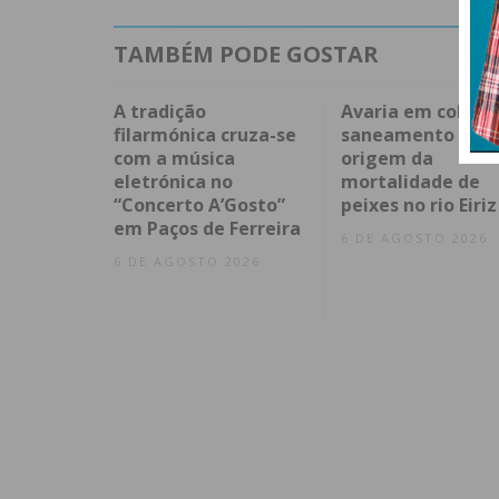
TAMBÉM PODE GOSTAR
A tradição
Avaria em coleto
filarmónica cruza-se
saneamento na
com a música
origem da
eletrónica no
mortalidade de
“Concerto A’Gosto”
peixes no rio Eiriz
em Paços de Ferreira
6 DE AGOSTO 2026
6 DE AGOSTO 2026