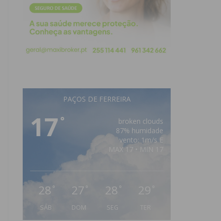
PAÇOS DE FERREIRA
17
°
broken clouds
87% humidade
vento: 1m/s E
MAX 17 • MIN 17
28
27
28
29
°
°
°
°
SÁB
DOM
SEG
TER