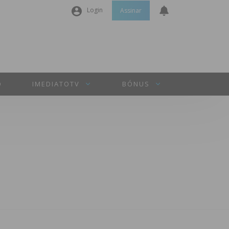
Login
Assinar
Nome de utilizador ou email
*
Senha
*
O
IMEDIATOTV
BÓNUS
Manter sessão
INICIAR SESSÃO
Perdeu a sua senha?