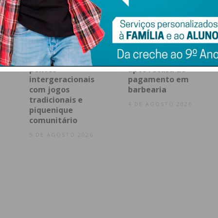
r de
“Dos 8 aos 80”: Paços
Disparos no centro
de Ferreira celebra
de Paços de Ferreira
pontes
após recusa de
intergeracionais
pagamento em
com jogos
barbearia
tradicionais e
4 DE AGOSTO 2026
piquenique
comunitário
5 DE AGOSTO 2026