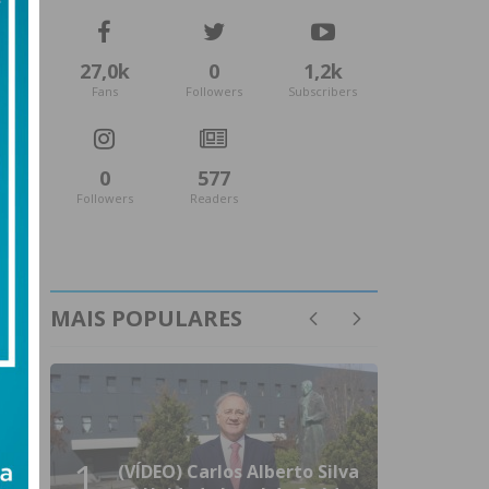
27,0k
0
1,2k
Fans
Followers
Subscribers
0
577
Followers
Readers
MAIS POPULARES
1
(VÍDEO) Carlos Alberto Silva