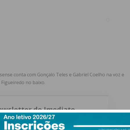
rsense conta com Gonçalo Teles e Gabriel Coelho na voz e
 Figueiredo no baixo.
ewsletter do Imediato
ail e obtenha de forma regular a informação