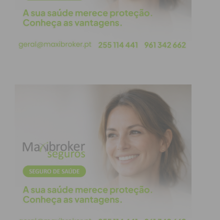
Para garantir uma reserva segura, a PSP
recomenda os seguintes passos:
Utilize plataformas oficiais:
Comunique e
pague exclusivamente dentro das aplicações
oficiais (como Airbnb, Booking, etc.). Nunca
realize transferências bancárias diretas ou
pagamentos via MB WAY para “garantir
descontos” fora do sistema de proteção da
plataforma.
Verifique a veracidade das fotos:
Utilize
ferramentas como o
Google Lens
ou a
pesquisa por imagem para verificar se as
fotografias da casa aparecem em anúncios de
outros países.
Valide a localização:
Verifique no Google
Maps se a morada fornecida existe e se a