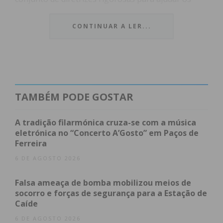
cidadãos a identificar e evitar tentativas de burla.
CONTINUAR A LER...
Sob o lema
“Na dúvida, não arrisque”
, a
autoridade sublinha que a prevenção é a
ferramenta mais eficaz. “Não deixe que as férias em
família comecem com uma burla”, reforça a PSP em
comunicado oficial.
TAMBÉM PODE GOSTAR
Índice
A tradição filarmónica cruza-se com a música
eletrónica no “Concerto A’Gosto” em Paços de
Como identificar uma potencial burla?
Ferreira
Conselhos práticos de segurança
6 DE AGOSTO 2026
O que fazer em caso de dúvida?
Subscreva a newsletter do Imediato
Falsa ameaça de bomba mobilizou meios de
socorro e forças de segurança para a Estação de
Como identificar uma potencial
Caíde
burla?
6 DE AGOSTO 2026