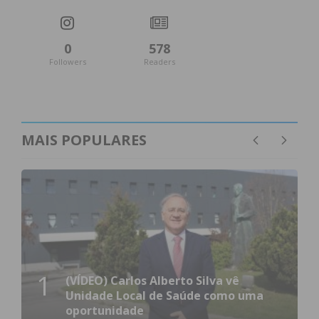
0
578
Followers
Readers
Eu li e concordo com os
termos e
condições
MAIS POPULARES
1
(VÍDEO) Carlos Alberto Silva vê
Unidade Local de Saúde como uma
oportunidade