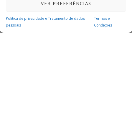
VER PREFERÊNCIAS
Política de privacidade e Tratamento de dados
Termos e
pessoais
Condições
MAIS PARA SI
FACEBOOK
TWITTER
YOUTUBE
INSTAGRAM
READERS
SERVIÇOS