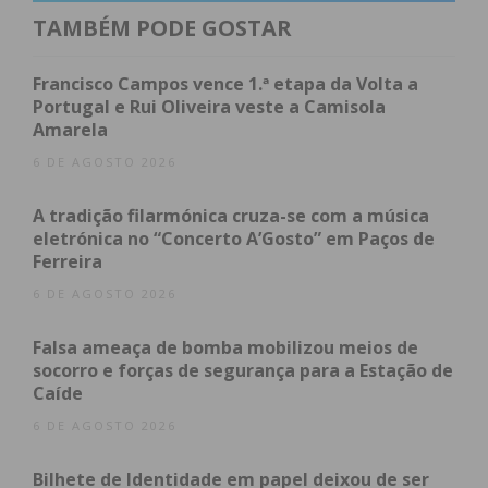
“Em conformidade com o comunicado da
TAMBÉM PODE GOSTAR
Procuradoria-Geral da República, estas ações
fazem parte de um inquérito que investiga
Francisco Campos vence 1.ª etapa da Volta a
eventuais crimes ambientais, envolvendo
Portugal e Rui Oliveira veste a Camisola
Amarela
diligências executadas pela GNR e pela IGAMAOT,
sob orientação do Ministério Público”, refere o PSD
6 DE AGOSTO 2026
de Paços de Ferreira.
A tradição filarmónica cruza-se com a música
eletrónica no “Concerto A’Gosto” em Paços de
O PSD afirma que “sem um conhecimento claro dos
Ferreira
limites e objetivos desta operação, o PSD de Paços
6 DE AGOSTO 2026
de Ferreira vê este acontecimento como uma marca
muito negativa da gestão socialista do município.
Falsa ameaça de bomba mobilizou meios de
Além disso, o PSD deseja reiterar a sua posição
socorro e forças de segurança para a Estação de
crítica em relação ao processo de requalificação da
Caíde
ETAR de Arreigada. O PSD manifestou, por diversas
6 DE AGOSTO 2026
vezes, preocupações que, infelizmente, se
Bilhete de Identidade em papel deixou de ser
confirmaram. Um investimento de 5 milhões de