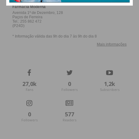
Imediato
Assine nossa newsletter por e-mail e
obtenha de forma regular a informação
atualizada.
Eu li e concordo com os
termos e
27,0k
0
1,2k
condições
Fans
Followers
Subscribers
0
577
Followers
Readers