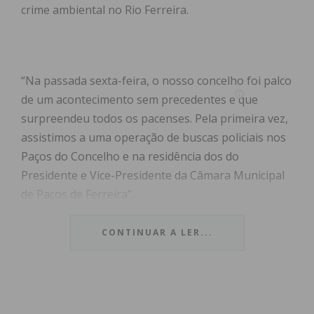
crime ambiental no Rio Ferreira.
“Na passada sexta-feira, o nosso concelho foi palco
de um acontecimento sem precedentes e que
surpreendeu todos os pacenses. Pela primeira vez,
assistimos a uma operação de buscas policiais nos
Paços do Concelho e na residência dos do
Presidente e Vice-Presidente da Câmara Municipal
de Paços de Ferreira”.
Segundo o comunicado enviado “este é um
CONTINUAR A LER...
acontecimento que o Partido Social Democrata
(PSD) de Paços de Ferreira lamenta
profundamente”.