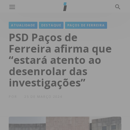
ATUALIDADE
DESTAQUE
PAÇOS DE FERREIRA
PSD Paços de
Ferreira afirma que
“estará atento ao
desenrolar das
investigações”
POR
25 DE MARÇO 2024