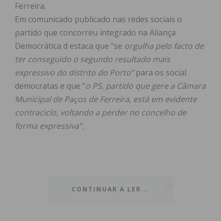
Ferreira.
Em comunicado publicado nas redes sociais o
partido que concorreu integrado na Aliança
Democrática d estaca que “se
orgulha pelo facto de
ter conseguido o segundo resultado mais
expressivo do distrito do Porto”
para os social
democratas e que “
o PS, partido que gere a Câmara
Municipal de Paços de Ferreira, está em evidente
contraciclo, voltando a perder no concelho de
forma expressiva”.
Comunicado na íntegra do PSD:
“
A AD voltou a demonstrar nestas eleições
CONTINUAR A LER...
europeias que o concelho de Paços de Ferreira é
social-democrata. Após a expressiva vitória nas