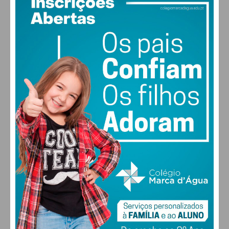
30
°
scattered clouds
44% humidade
vento: 5m/s O
MAX 30 • MIN 28
29
27
28
29
°
°
°
°
SEX
SÁB
DOM
SEG
ALTERAR
FARMACIAS DE SERVIÇO EM PAÇOS DE
FERREIRA