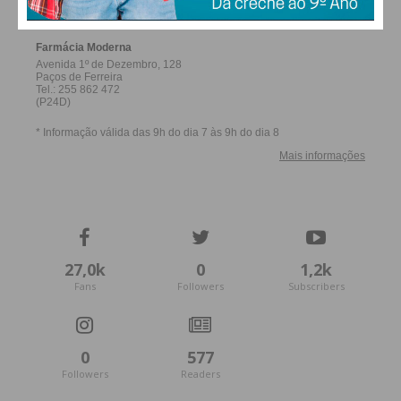
27,0k
0
1,2k
Fans
Followers
Subscribers
0
577
Followers
Readers