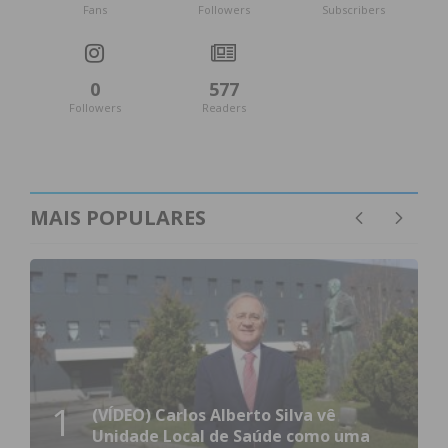
Fans
Followers
Subscribers
Miguel Pereira, teve sempre um único objetivo:
assegurar a clarificação de uma situação que
levantava dúvidas legítimas de natureza legal,
0
577
institucional e ética, partilhadas pela nossa
Followers
Readers
população e, claro, por diversos agentes políticos e
autarcas do concelho.
Apesar de tudo aquilo que foi sendo dito, em
primeiro lugar pelo Partido Socialista e, agora, pelo
MAIS POPULARES
Sr. Jocelino Moreira, chegando até a tentar
menosprezar o Presidente do PSD e a sua equipa,
relativamente aos conhecimentos jurídicos, não
teve, nem terá, pela nossa parte resposta.
A posição foi sempre sustentada em pareceres
públicos e no princípio de que o exercício de
funções públicas deve ser transparente,
1
(VÍDEO) Carlos Alberto Silva vê
inequívoco e livre de qualquer ambiguidade,
Unidade Local de Saúde como uma
garantindo a confiança entre instituições e o