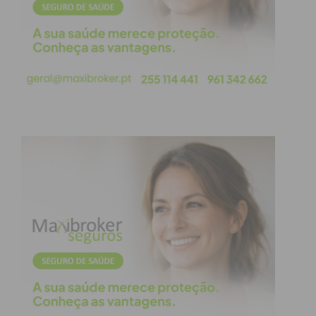
exercício de funções públicas deve ser
“transparente, inequívoco e livre de qualquer
ambiguidade”.
Miguel Pereira sublinha que a intervenção do PSD
foi dirigida “à análise de uma situação concreta” e
lamenta o tom das críticas de Jocelino Moreira e do
Partido Socialista, que chegaram a “menosprezar
os conhecimentos jurídicos” da equipa social-
democrata. O PSD garante que não entrará no
plano dos ataques pessoais, apelando a um
“debate sereno e responsável”.
Dúvidas sobre o parecer
da CCDR-N