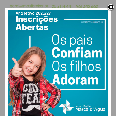
Um dos pontos de discórdia mantidos pelo PSD
prende-se com o parecer da Comissão de
Coordenação e Desenvolvimento Regional do
Norte (CCDR-N) invocado por Jocelino Moreira
PAÇOS DE FERREIRA
para sustentar a sua posição. O partido exige
14
agora que seja esclarecida a origem desse
°
clear sky
documento, afirmando desconhecer “quem solicitou
89% humidade
vento: 1m/s ESE
o parecer”.
MAX 14 • MIN 14
O PSD de Paços de Ferreira encerra o comunicado
reafirmando o compromisso com a “defesa
30
28
27
29
°
°
°
°
intransigente do interesse público” e o tratamento
equitativo de todas as freguesias do concelho,
SEX
SÁB
DOM
SEG
mantendo a pressão sobre a gestão autárquica
local no que toca ao rigor institucional.