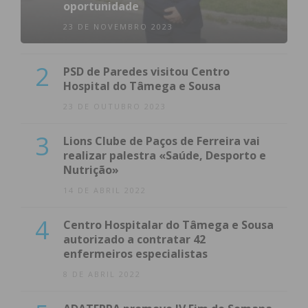
oportunidade
tratamento equitativo de todas as freguesias.
23 DE NOVEMBRO 2023
A decisão agora anunciada, de renúncia ao cargo
de Presidente de Junta, corresponde a uma opção
2
PSD de Paredes visitou Centro
pessoal que respeitamos, mas que acaba por
Hospital do Tâmega e Sousa
confirmar a necessidade de clarificação que
23 DE OUTUBRO 2023
sempre defendemos.
A nossa intervenção foi sempre dirigida à análise
3
Lions Clube de Paços de Ferreira vai
de uma situação concreta e aos princípios que
realizar palestra «Saúde, Desporto e
devem reger o exercício de funções públicas.
Nutrição»
Lamentamos, por isso, o teor de algumas
14 DE ABRIL 2022
afirmações proferidas, que extravasam esse plano
4
e não contribuem para o necessário debate sereno
Centro Hospitalar do Tâmega e Sousa
autorizado a contratar 42
e responsável. Ainda assim, compreendemos que
enfermeiros especialistas
o contexto vivido possa ter gerado pressão
8 DE ABRIL 2022
adicional, tendo levado algumas declarações pelo
caminho da descontextualização daquilo que foi