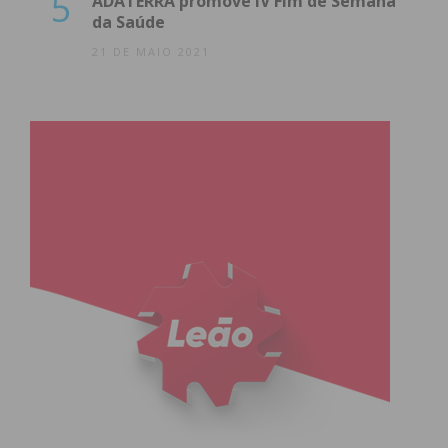
5
ADATERRA promove IV Fim de Semana
dito sobre este assunto, devendo todos contribuir
da Saúde
para recentrar a discussão no plano institucional.
21 DE MAIO 2021
Consideramos também importante que seja
plenamente esclarecido o enquadramento do
parecer da CCDR-N invocado, designadamente
quanto à sua origem, uma vez que à data, se
desconhece quem solicitou o parecer.
O PSD de Paços de Ferreira e o seu Presidente
Miguel Pereira, continuarão a pautar a sua atuação
pela responsabilidade, pela seriedade e pela
defesa intransigente do interesse público.
“
Subscreva a newsletter do
Imediato