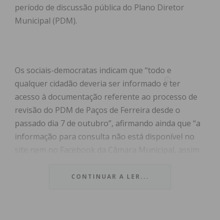
período de discussão pública do Plano Diretor
Municipal (PDM).
Os sociais-democratas indicam que “todo e
qualquer cidadão deveria ser informado e ter
acesso à documentação referente ao processo de
revisão do PDM de Paços de Ferreira desde o
passado dia 7 de outubro”, afirmando ainda que “a
informação para consulta não está disponível no
site nem no Facebook da Câmara Municipal, assim
como não foi divulgado na comunicação social local,
conforme indicação mencionada em Diário da
CONTINUAR A LER...
República”.
Segundo o comunicado enviado, os documentos ”