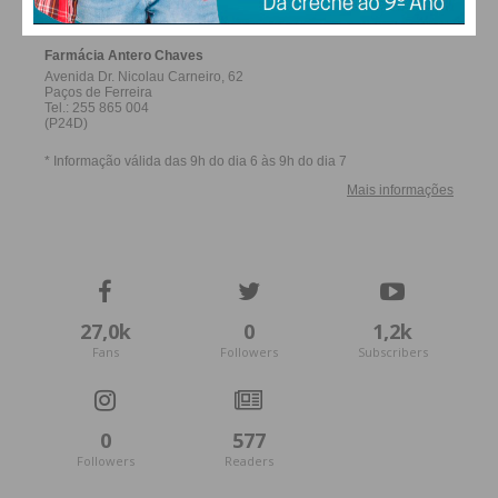
27,0k
0
1,2k
Fans
Followers
Subscribers
0
577
Followers
Readers