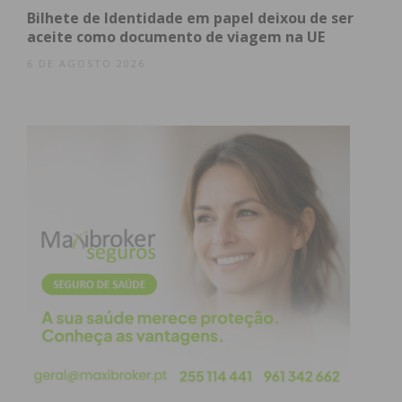
Bilhete de Identidade em papel deixou de ser
Municipal não prestou declarações sobre o tema.
aceite como documento de viagem na UE
6 DE AGOSTO 2026
Subscreva a newsletter do
Imediato
Assine nossa newsletter por e-mail e
obtenha de forma regular a informação
atualizada.
Eu li e concordo com os
termos e
condições