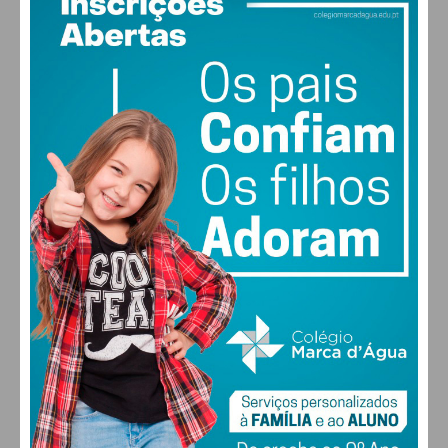
17
°
clear sky
84% humidade
vento: 1m/s E
MAX 17 • MIN 17
30
28
27
29
°
°
°
°
SEX
SÁB
DOM
SEG
ALTERAR
FARMACIAS DE SERVIÇO EM PAÇOS DE
FERREIRA