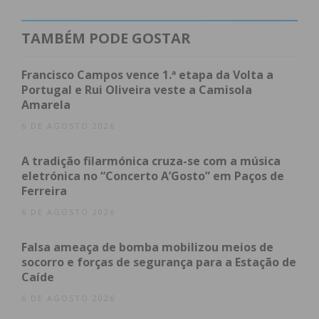
que deveriam estar disponíveis na Câmara desde o
dia 7″ , apenas ficaram disponíveis a 21 de outubro.
TAMBÉM PODE GOSTAR
“O PSD Paços de Ferreira lamenta que para um
Francisco Campos vence 1.ª etapa da Volta a
documento tão importante como o PDM para o
Portugal e Rui Oliveira veste a Camisola
Amarela
futuro do nosso concelho, não esteja a merecer
por parte do atual executivo do Partido Socialista a
6 DE AGOSTO 2026
importância que ele tem. Este documento é uma
A tradição filarmónica cruza-se com a música
oportunidade para salvaguardar questões
eletrónica no “Concerto A’Gosto” em Paços de
importantes para o futuro do nosso concelho (…)”,
Ferreira
consideram, na missiva enviada.
6 DE AGOSTO 2026
Contudo, o IMEDIATO encontrou na página do
Falsa ameaça de bomba mobilizou meios de
município o
Aviso 18694/2021
, intitulado «2ª
socorro e forças de segurança para a Estação de
Revisão do PDM de Paços de Ferreira – publicitação
Caíde
da Deliberação», que contém informações
6 DE AGOSTO 2026
relativamente ao processo. Contactada, a Câmara