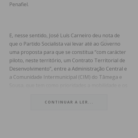
Penafiel.
E, nesse sentido, José Luís Carneiro deu nota de
que o Partido Socialista vai levar até ao Governo
uma proposta para que se constitua “com carácter
piloto, neste território, um Contrato Territorial de
Desenvolvimento”, entre a Administração Central e
a Comunidade Intermunicipal (CIM) do Tâmega e
Sousa, que tem como prioridades a mobilidade e os
transportes – no que respeita à ferrovia e à
rodovia –, o ensino superior, o desenvolvimento
CONTINUAR A LER...
territorial – que seja capaz de criar oportunidades
de emprego, oportunidades de vida –, “para
cumprir um dos principais objetivos deste projeto
de desenvolvimento que é a fixação de emprego