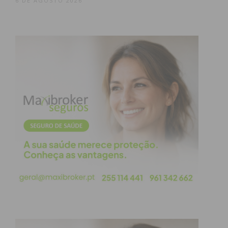
6 DE AGOSTO 2026
Assim, para a região, defenderam que é preciso
aumentar a competitividade, trazer até ela o Ensino
Superior, concretizar o projeto do Centro de
Tecnologia e Inovação, assim como criar
infraestrutura na área do digital. Além disso,
importa também criar melhores acessibilidades,
lutando-se, em concreto, pela Linha do Vale do
Sousa e pela conclusão do IC 35.
Pedro Machado, presidente da CIM do Tâmega e
Sousa, recordou o trabalho feito nos últimos anos
que, em muito, já contribuiu para o
desenvolvimento da região. “Temos muitas razões
para nos lamentarmos, mas também temos razões
para termos algum orgulho coletivo”, referiu,
recordando que na região, na década de 90,