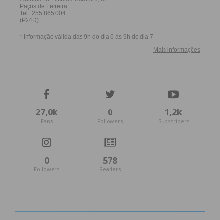
Eu li e concordo com os
termos e
condições
27,0k
0
1,2k
Fans
Followers
Subscribers
0
578
Followers
Readers