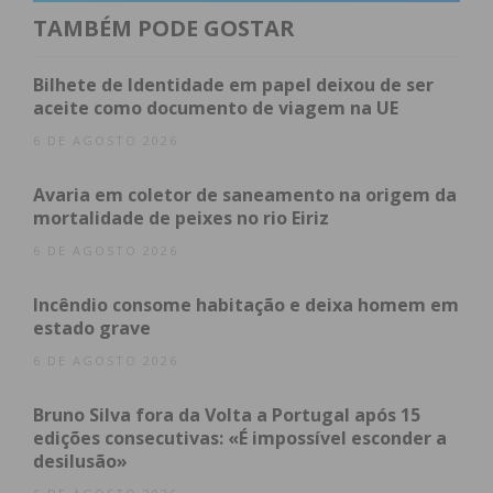
qualificado e que deve aproveitar o esforço e
TAMBÉM PODE GOSTAR
investimento das empresas da região e do país”,
referiu o líder socialista.
Bilhete de Identidade em papel deixou de ser
aceite como documento de viagem na UE
Num painel composto por Pedro Machado,
6 DE AGOSTO 2026
presidente da Comunidade Intermunicipal do
Avaria em coletor de saneamento na origem da
Tâmega e Sousa, pela Comissária Europeia Elisa
mortalidade de peixes no rio Eiriz
Ferreira, por Mário Rui Silva, por Luís Almeida e
6 DE AGOSTO 2026
moderado pelo deputado Eduardo Pinheiro, foram
reconhecidas as potencialidades de uma região
Incêndio consome habitação e deixa homem em
“jovem”, com muita indústria, com setores
estado grave
competitivos da economia global, mas com
6 DE AGOSTO 2026
rendimentos baixos, problemas de mobilidade e de
desenvolvido tecnológico e sem ensino superior
Bruno Silva fora da Volta a Portugal após 15
que possa formar jovens, alavancar a economia e
edições consecutivas: «É impossível esconder a
desilusão»
criar valor.