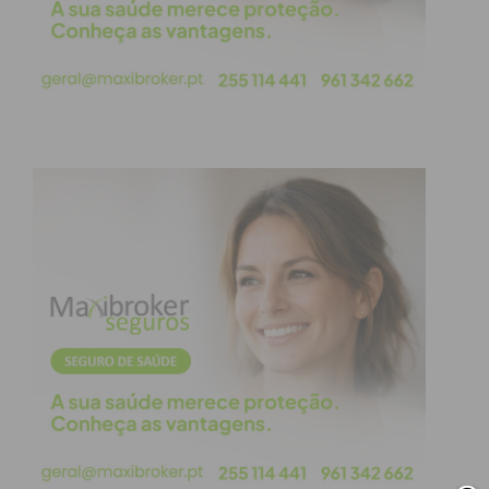
aos imigrantes, o ‘partido
chega’ manifesta agora ódio
aos mais velhos, ódio aos
seniores de Paços de Ferreira
que visitam a Assembleia da
República”, lê-se na
publicação do PS.
Para a estrutura local do partido, estas visitas
representam um exercício de cidadania e um direito
dos cidadãos em conhecer o órgão máximo da
democracia representativa. O PS sublinha que a