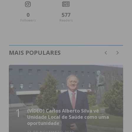
atualizada.
0
577
Followers
Readers
Eu li e concordo com os
termos e
MAIS POPULARES
condições
1
(VÍDEO) Carlos Alberto Silva vê
Unidade Local de Saúde como uma
oportunidade
23 DE NOVEMBRO 2023