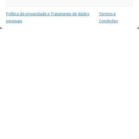
Política de privacidade e Tratamento de dados
Termos e
pessoais
Condições
MAIS PARA SI
FACEBOOK
TWITTER
YOUTUBE
INSTAGRAM
READERS
SERVIÇOS