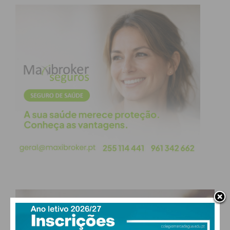
PAÇOS DE FERREIRA
17
°
clear sky