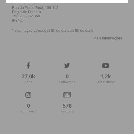
27,0k
0
1,2k
Fans
Followers
Subscribers
0
578
Followers
Readers