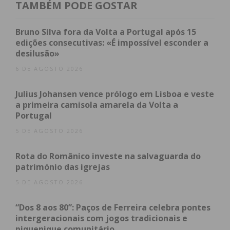
energias, preparada para servir as populações com
TAMBÉM PODE GOSTAR
trabalho sério e dedicado.”
Bruno Silva fora da Volta a Portugal após 15
O PS de Paços de Ferreira inicia assim a preparação
edições consecutivas: «É impossível esconder a
desilusão»
para o “desafio autárquico com uma equipa
completa e um programa que será apresentado
6 DE AGOSTO 2026
nos próximos meses, focando-se nas prioridades
Julius Johansen vence prólogo em Lisboa e veste
do desenvolvimento local e na resposta às
a primeira camisola amarela da Volta a
necessidades das populações”.
Portugal
5 DE AGOSTO 2026
Subscreva a newsletter do
Rota do Românico investe na salvaguarda do
património das igrejas
Imediato
5 DE AGOSTO 2026
Assine nossa newsletter por e-mail e
“Dos 8 aos 80”: Paços de Ferreira celebra pontes
obtenha de forma regular a informação
intergeracionais com jogos tradicionais e
atualizada.
piquenique comunitário