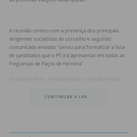
A reunião contou com a presença dos principais
dirigentes socialistas do concelho e segundo
comunicado enviado “serviu para formalizar a lista
de candidatos que o PS irá apresentar em todas as
freguesias de Paços de Ferreira”.
Humberto Brito, Presidente da Comissão Política
concelhia e candidato a deputado nas eleições
legislativas de 18 de maio, destacou a importância
CONTINUAR A LER...
deste momento. “Esta aprovação unânime reflete o
consenso interno em torno do projeto que
queremos para o nosso concelho. Temos uma
equipa equilibrada, com experiência e novas