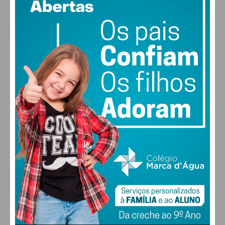
79% humidade
vento: 1m/s E
MAX 18 • MIN 17
30
30
30
28
°
°
°
°
QUI
SEX
SÁB
DOM
ALTERAR
FARMACIAS DE SERVIÇO EM PAÇOS DE
FERREIRA