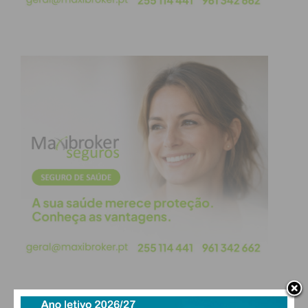
divulgado do Conselho de Finanças Públicas (CFP)
se pronuncia de forma global sobre a situação
financeira em dezembro de 2017. “A situação diz
respeito a Dezembro de 2017, se hoje em Setembro
de 2018 fosse efectuado novo relatório os dados
seriam completamente diferentes. E quanto à
situação da divida a 30 de junho de 2018, aplica-se
exatamente com o mesmo princípio e
enquadramento”, afirmam, lembrando que esta
explicação já foi dada pelo Presidente da Câmara
Municipal de Penafiel em abril, “aquando da
Prestação de Contas de 2017, em Assembleia
Municipal, não tendo suscitado qualquer
dúvida. Basta ver que as contas foram aprovadas
com 34 votos a favor e 17 abstenções”.
A autarquia acusa ainda a oposição, de estar a
tentar “empolgar notícias de um relatório que já