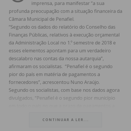
imprensa, para manifestar “a sua
profunda preocupação com a situação financeira da
Câmara Municipal de Penafiel.
“Segundo os dados do relatório do Conselho das
Finanças Públicas, relativos à execução orçamental
da Administração Local no 1.º semestre de 2018 e
esses elementos apontam para um verdadeiro
descalabro nas contas da nossa autarquia”,
afirmaram os socialistas. “Penafiel é o segundo
pior do país em matéria de pagamentos a
fornecedores”, acrescentou Nuno Araújo.
Segundo os socialistas, com base nos dados agora
divulgados, “Penafiel é o segundo pior município
em todo o país no que a prazo de pagamentos a
fornecedores diz respeito, acumulando uma dívida
CONTINUAR A LER...
total de 16,6 milhões de euros”.
Na conferência de imprensa, Nuno Araújo