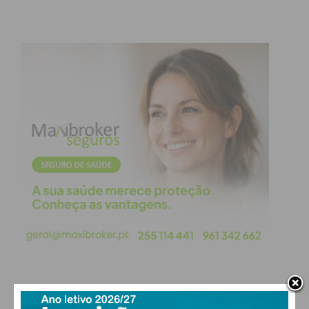
Subscreva a newsletter do
Imediato
Assine nossa newsletter por e-mail e
obtenha de forma regular a informação
atualizada.
Eu li e concordo com os
termos e
condições
PAÇOS DE FERREIRA