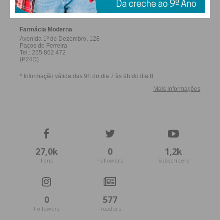
FERREIRA
27,0k
0
1,2k
Fans
Followers
Subscribers
0
577
Followers
Readers