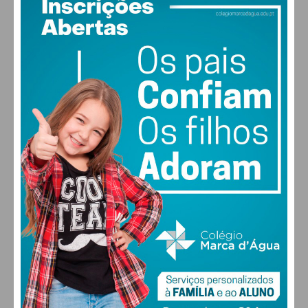
18
°
light rain
85% humidade
vento: 1m/s E
MAX 18 • MIN 18
28
27
28
29
°
°
°
°
SÁB
DOM
SEG
TER
ALTERAR
FARMACIAS DE SERVIÇO EM PAÇOS DE