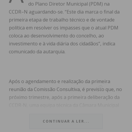
do Plano Diretor Municipal (PDM) na
CCDR–N aguardando-se. “Este dia marca o final da
primeira etapa de trabalho técnico e de vontade
política em resolver os impasses que o atual PDM
coloca ao desenvolvimento do concelho, ao
investimento e à vida diária dos cidadãos”, indica
comunicado da autarquia.
Após o agendamento e realização da primeira
reunião da Comissão Consultiva, é previsto que, no
próximo trimestre, após a primeira deliberação da
CCDR-N, uma equipa técnica da Câmara Municipal
levará o documento a todas as freguesias, em
sessões abertas à população e investidores.
CONTINUAR A LER...