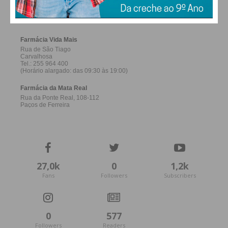
FERREIRA
27,0k
0
1,2k
Fans
Followers
Subscribers
0
577
Followers
Readers