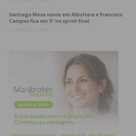
Foco no título nacional
Santiago Mesa vence em Albufeira e Francisco
Campos fica em 5º no sprint final
Com o primeiro e principal objetivo da época
7 DE AGOSTO 2026
desportiva formalmente carimbado — a subida de
divisão —, o emblema do concelho de Paredes já
aponta baterias ao fecho da temporada. “O 1.º
objetivo da época já está alcançado. Vamos agora
trabalhar para o segundo”, sublinhou o clube,
numa clara alusão à luta pela conquista do título de
campeão nacional da 2.ª Divisão.
Fundado com o propósito de cimentar a modalidade
na região, o Promov Rebordosa tem vindo a
registar um crescimento sustentado no setor
feminino. O acesso à Divisão de Honra — que serve
de antecâmara para a prestigiada 1.ª Divisão