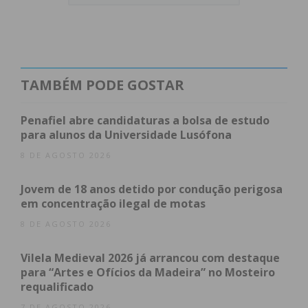
equipa Sénior Feminina
garantiu hoje a SUBIDA à
divisão de honra do
TAMBÉM PODE GOSTAR
campeonato nacional!!!
Muitos parabéns a todos os
Penafiel abre candidaturas a bolsa de estudo
para alunos da Universidade Lusófona
envolvidos, atletas, staff e os
8 DE AGOSTO 2026
nossos adeptos que são
Jovem de 18 anos detido por condução perigosa
sempre o 8.º jogador.”
em concentração ilegal de motas
8 DE AGOSTO 2026
Índice
Vilela Medieval 2026 já arrancou com destaque
para “Artes e Ofícios da Madeira” no Mosteiro
Foco no título nacional
requalificado
Subscreva a newsletter do Imediato
7 DE AGOSTO 2026