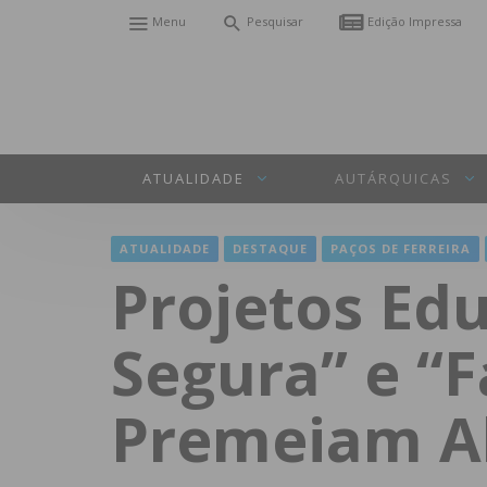
Menu
Pesquisar
Edição Impressa
ATUALIDADE
AUTÁRQUICAS
ATUALIDADE
DESTAQUE
PAÇOS DE FERREIRA
Projetos Ed
Segura” e “
Premeiam Al