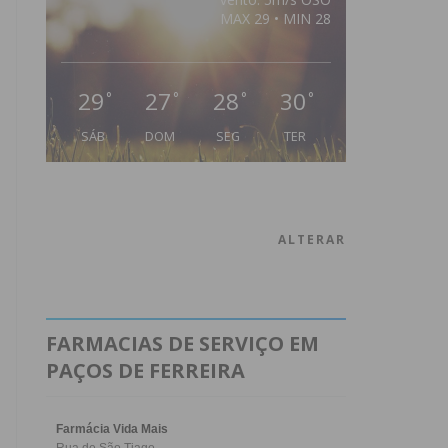
MAX 29 • MIN 28
29
27
28
30
°
°
°
°
SÁB
DOM
SEG
TER
ALTERAR
FARMACIAS DE SERVIÇO EM
PAÇOS DE FERREIRA