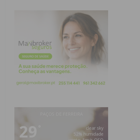
PAÇOS DE FERREIRA
29
°
clear sky
52% humidade
vento: 5m/s OSO