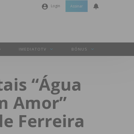
Login
Assinar
Nome de utilizador ou email
*
Senha
*
O
IMEDIATOTV
BÓNUS
Manter sessão
tais “Água
INICIAR SESSÃO
om Amor”
Perdeu a sua senha?
e Ferreira