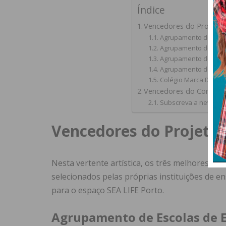
Índice
Vencedores do Projeto 
Agrupamento de Escol
Agrupamento de Esco
Agrupamento de Esco
Agrupamento de Escol
Colégio Marca D’Água
Vencedores do Concurso
Subscreva a newslett
Vencedores do Projeto 
Nesta vertente artística, os três melhores d
selecionados pelas próprias instituições de e
para o espaço SEA LIFE Porto
.
Agrupamento de Escolas de E