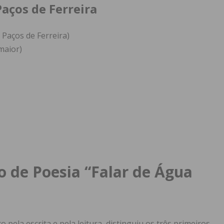
aços de Ferreira
 Paços de Ferreira)
maior)
 de Poesia “Falar de Água
 pela escrita e pela leitura
, distinguiu os três primeiros