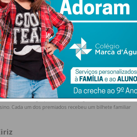
“Água Segura”
as de Eiriz
las de Frazão
las de D. António Taipa, Freamunde
as de Paços de Ferreira
 de Poesia “Falar de Água com Amor”
er do Imediato
“Água Segura”
esenhos de cada agrupamento ou colégio foram
nsino
. Cada um dos premiados recebeu um bilhete familiar
iriz