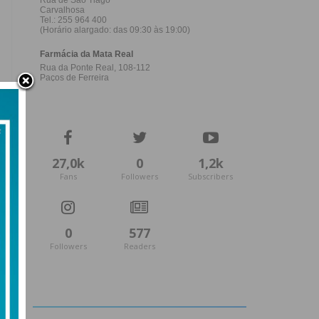
27,0k
0
1,2k
Fans
Followers
Subscribers
0
577
Followers
Readers