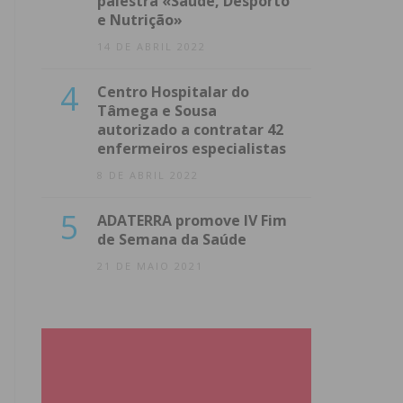
palestra «Saúde, Desporto
e Nutrição»
14 DE ABRIL 2022
4
Centro Hospitalar do
Tâmega e Sousa
autorizado a contratar 42
enfermeiros especialistas
8 DE ABRIL 2022
5
ADATERRA promove IV Fim
de Semana da Saúde
21 DE MAIO 2021