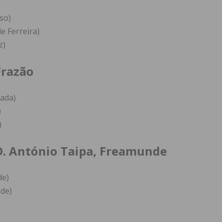
so)
e Ferreira)
z)
Frazão
gada)
)
)
D. António Taipa, Freamunde
de)
de)