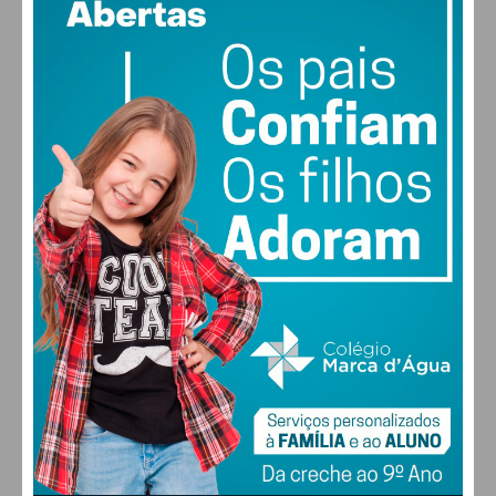
95% humidade
uma evolução de 75% face à primeira avaliação.
vento: 1m/s E
MAX 12 • MIN 12
30
30
30
28
°
°
°
°
QUI
SEX
SÁB
DOM
ALTERAR
FARMACIAS DE SERVIÇO EM PAÇOS DE
FERREIRA