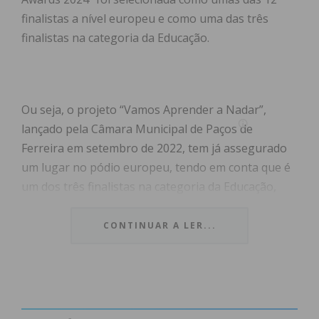
finalistas a nível europeu e como uma das três
finalistas na categoria da Educação.
Ou seja, o projeto “Vamos Aprender a Nadar”,
lançado pela Câmara Municipal de Paços de
Ferreira em setembro de 2022, tem já assegurado
um lugar no pódio europeu, tendo em conta que é
um dos três finalistas na categoria da Educação,
num total de 106 projetos apresentados por vários
países membros da União Europeia.
CONTINUAR A LER...
Em comunicado, o município afirma que mais do
que o prémio, “que naturalmente muito orgulha a
Câmara Municipal e de modo particular o