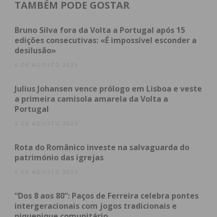
departamento da Educação, este é o resultado da
TAMBÉM PODE GOSTAR
enorme aposta e afetação de meios humanos,
materiais e financeiros, na área que é, para a nossa
Bruno Silva fora da Volta a Portugal após 15
autarquia, a prioridade número do concelho: a
edições consecutivas: «É impossível esconder a
desilusão»
educação”.
6 DE AGOSTO 2026
A cerimónia de entrega de prémios decorrerá no
Julius Johansen vence prólogo em Lisboa e veste
próximo dia 26 de novembro, em Bruxelas, Bélgica.
a primeira camisola amarela da Volta a
Portugal
5 DE AGOSTO 2026
Programa “Vamos aprender a nadar”
Rota do Românico investe na salvaguarda do
património das igrejas
Iniciado em setembro de 2022, o Programa Vamos
5 DE AGOSTO 2026
Aprender a Nadar é um programa inovador,
desenvolvido pelo Município de Paços de Ferreira,
“Dos 8 aos 80”: Paços de Ferreira celebra pontes
que pretende viabilizar o ensino de natação de
intergeracionais com jogos tradicionais e
piquenique comunitário
forma completamente gratuita para os alunos