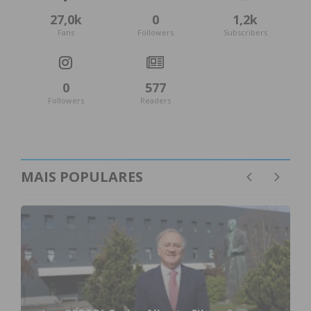
27,0k
0
1,2k
Fans
Followers
Subscribers
0
577
Followers
Readers
MAIS POPULARES