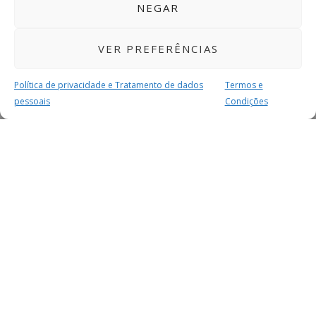
NEGAR
VER PREFERÊNCIAS
Política de privacidade e Tratamento de dados
Termos e
pessoais
Condições
MAIS PARA SI
FACEBOOK
TWITTER
YOUTUBE
INSTAGRAM
READERS