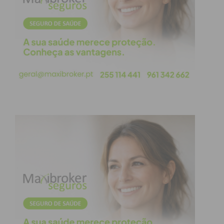
Eficiência e Escalabilidade
Para além do controlo clínico, a equipa destaca o
“desvio afetivo” criado pela tecnologia, que
humanizou o contacto entre profissionais e
utentes isolados. Embora focado na tuberculose, o
modelo do
TOV – Vision4Health
é modular,
permitindo a sua adaptação a outras patologias
crónicas que exijam rigor posológico.
O projeto surge como um exemplo de
Cuidados de
Saúde Baseados em Valor
, demonstrando como a
inovação no Serviço Nacional de Saúde (SNS) pode
ser simultaneamente tecnológica, eficiente e
próxima do cidadão.