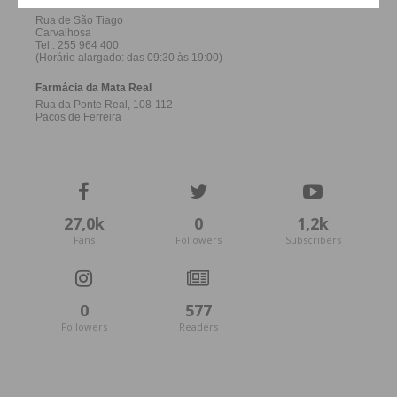
27,0k
0
1,2k
Fans
Followers
Subscribers
0
577
Followers
Readers