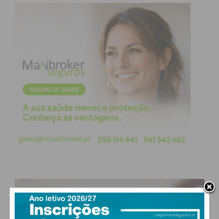
PAÇOS DE FERREIRA
29
°
clear sky