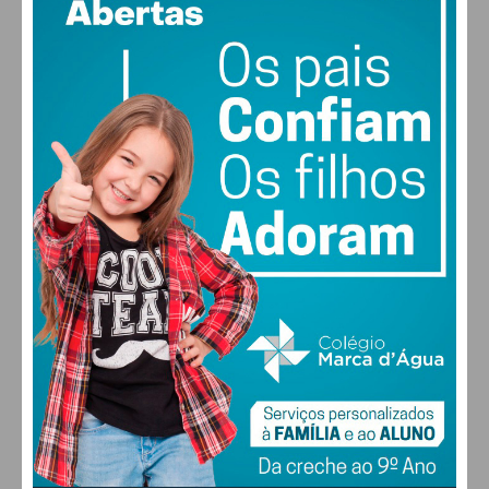
48% humidade
vento: 5m/s O
MAX 29 • MIN 29
28
26
29
30
°
°
°
°
SÁB
DOM
SEG
TER
ALTERAR
FARMACIAS DE SERVIÇO EM PAÇOS DE
FERREIRA