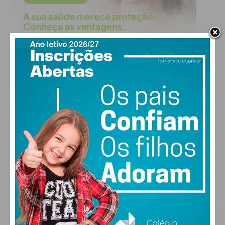
PAÇOS DE FERREIRA
18
°
clear sky
81% humidade
vento: 1m/s ESE
MAX 18 • MIN 18
29
30
27
29
°
°
°
°
SEX
SÁB
DOM
SEG