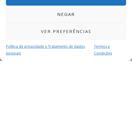
NEGAR
VER PREFERÊNCIAS
Política de privacidade e Tratamento de dados
Termos e
pessoais
Condições
MAIS PARA SI
FACEBOOK
TWITTER
YOUTUBE
INSTAGRAM
READERS