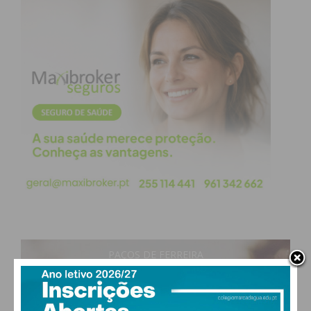
Subscreva a newsletter do
Imediato
Assine nossa newsletter por e-mail e
obtenha de forma regular a informação
atualizada.
Eu li e concordo com os
termos e
condições
PAÇOS DE FERREIRA
19
°
clear sky
80% humidade