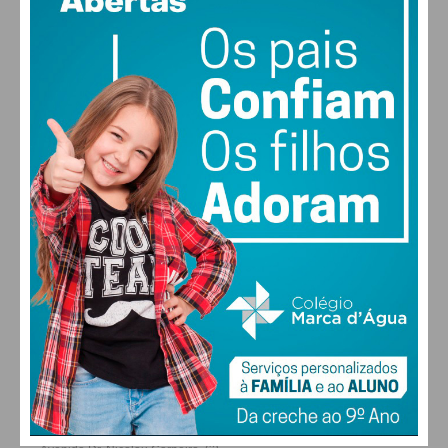
vento: 1m/s ESE
MAX 19 • MIN 19
30
28
28
29
°
°
°
°
SEX
SÁB
DOM
SEG
ALTERAR
FARMACIAS DE SERVIÇO EM PAÇOS DE
FERREIRA