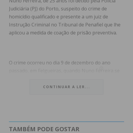
Nuno Ferreira, de 25 anos foi detido pela Polícia
Judiciária (PJ) do Porto, suspeito do crime de
homicídio qualificado e presente a um juiz de
Instrução Criminal no Tribunal de Penafiel que lhe
aplicou a medida de coação de prisão preventiva.
O crime ocorreu no dia 9 de dezembro do ano
passado, em Felgueiras, quando Nuno Ferreira se
terá desentendido com o tio, irmão do seu pai, “por
motivo fútil”, na casa em que o sexagenário
CONTINUAR A LER...
habitava, sozinho, na freguesia de Sernande. Ao
que o JN apurou, não havia desavenças conhecidas
entre os dois, mas, nesse dia, algo terá motivado
uma discussão que deu origem a uma contenda,
que acabou por ser fatal para o idoso. Contudo,
TAMBÉM PODE GOSTAR