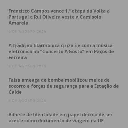
segundo relatos de vizinhos, Nuno Ferreira, que
vive na freguesia vizinha de Torrados, também em
Francisco Campos vence 1.ª etapa da Volta a
Portugal e Rui Oliveira veste a Camisola
Felgueiras, é apontado como uma pessoa violenta,
Amarela
tendo já estado detido e com medida de coação de
6 DE AGOSTO 2026
vigilância eletrónica, por crimes de violência
doméstica praticados contra os pais.
A tradição filarmónica cruza-se com a música
eletrónica no “Concerto A’Gosto” em Paços de
Na sequência do desentendimento, Nuno Ferreira
Ferreira
pegou “num objeto contundente”, que se
6 DE AGOSTO 2026
encontrava no local, com o qual desferiu três
golpes na cabeça do tio, provocando-lhe a morte. Já
Falsa ameaça de bomba mobilizou meios de
com o homem cadáver, regou o corpo com
socorro e forças de segurança para a Estação de
Caíde
gasolina, pegando-lhe fogo de seguida, como
forma de apagar os vestígios do crime e dificultar a
6 DE AGOSTO 2026
investigação.
Bilhete de Identidade em papel deixou de ser
aceite como documento de viagem na UE
O corpo carbonizado de Moisés Ferreira, só foi