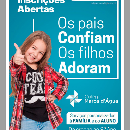
31
°
clear sky
47% humidade
vento: 5m/s O
MAX 31 • MIN 30
31
30
29
27
°
°
°
°
QUI
SEX
SÁB
DOM
ALTERAR
FARMACIAS DE SERVIÇO EM PAÇOS DE
FERREIRA