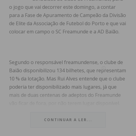
o jogo que vai decorrer este domingo, a contar
para a Fase de Apuramento de Campeão da Divisão
de Elite da Associação de Futebol do Porto e que vai
colocar em campo o SC Freamunde e a AD Baião.
Segundo o responsável freamundense, o clube de
Baião disponibilizou 134 bilhetes, que representam
10 % da lotação. Mas Rui Alves entende que o clube
poderia ter disponibilizado mais lugares, já que
mais de duas centenas de adeptos do Freamunde
vão ficar de fora, por não terem lugar disponível.
“Podiam ter-nos atribuído mais bilhetes para
podermos levar mais pessoas para o encontro”,
CONTINUAR A LER...
lamentou Rui Alves.