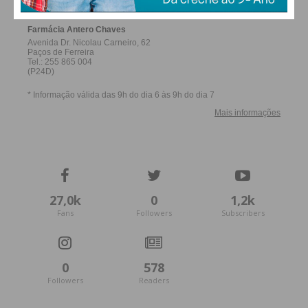
27,0k
0
1,2k
Fans
Followers
Subscribers
0
578
Followers
Readers