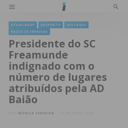
ATUALIDADE
DESPORTO
DESTAQUE
PAÇOS DE FERREIRA
Presidente do SC
Freamunde
indignado com o
número de lugares
atribuídos pela AD
Baião
POR
MÓNICA FERREIRA
16 DE MAIO 2026