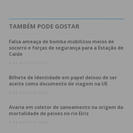
Além disso, refere ainda que os adeptos do
Freamunde vão ficar numa área nova, criada
recentemente pelo clube, que não se encontra
TAMBÉM PODE GOSTAR
homologada pela Associação de Futebol do Porto.
Falsa ameaça de bomba mobilizou meios de
Apesar desta decisão, Rui Alves não responsabiliza
socorro e forças de segurança para a Estação de
Caíde
as pessoas e os sócios de Baião e promete que, na
segunda da Fase de Apuramento de Campeão da
6 DE AGOSTO 2026
Divisão de Elite da Associação de Futebol do Porto,
Bilhete de Identidade em papel deixou de ser
que vai trazer o clube de Baião até ao estádio do SC
aceite como documento de viagem na UE
Freamunde, terão a bancada disponível para os
6 DE AGOSTO 2026
simpatizantes e sócios, sem limite do número de
bilhetes”.
Avaria em coletor de saneamento na origem da
mortalidade de peixes no rio Eiriz
6 DE AGOSTO 2026