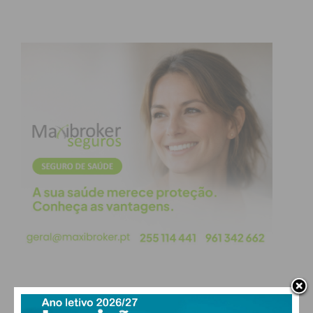
em Alta
A crise não é apenas burocrática, mas estrutural. O
setor enfrenta um efeito de tesoura que ameaça a
sustentabilidade financeira das quintas:
Queda de Receitas:
No início de 2026, o
preço do leite pago ao produtor baixou
3
cêntimos por litro
.
Explosão de Custos:
O conflito no Irão
desestabilizou os mercados energéticos. O
gasóleo agrícola já subiu 40 cêntimos por
litro
, prevendo-se aumentos em cadeia nos
fertilizantes e rações.
Exigências ao Governo e à
PAÇOS DE FERREIRA