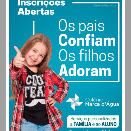
Indústria
28
°
clear sky
51% humidade
Face a este cenário, a APROLEP considera
vento: 3m/s ONO
MAX 28 • MIN 28
“imprescindível” que as cooperativas e a indústria
privada ajustem o preço pago aos produtores com
a “maior brevidade”.
30
30
29
28
°
°
°
°
Ao Governo, a associação exige duas medidas
QUI
SEX
SÁB
DOM
imediatas:
Reforço urgente da dotação financeira
para o PEPAC, de forma a resgatar os
ALTERAR
projetos excluídos.
Criação de uma linha de financiamento
específica
para o setor do leite, focada em
bem-estar animal e modernização tecnológica.
FARMACIAS DE SERVIÇO EM PAÇOS DE