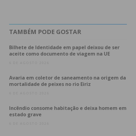
O “Balde de Água Fria”
dos Fundos Comunitários
TAMBÉM PODE GOSTAR
Segundo o comunicado da associação, das
2.544
candidaturas
apresentadas na medida
Bilhete de Identidade em papel deixou de ser
aceite como documento de viagem na UE
“Investimento produtivo agrícola – Modernização”,
cerca de
71% (1.814 projetos) foram recusados
6 DE AGOSTO 2026
por falta de dotação orçamental. Apenas 730
Avaria em coletor de saneamento na origem da
candidaturas seguirão para análise.
mortalidade de peixes no rio Eiriz
6 DE AGOSTO 2026
A frustração é agravada pelo facto de o prazo de
candidaturas ter sido sucessivamente alargado até
Incêndio consome habitação e deixa homem em
janeiro de 2026 para atrair mais interessados,
estado grave
criando uma expectativa que agora sai frustrada.
6 DE AGOSTO 2026