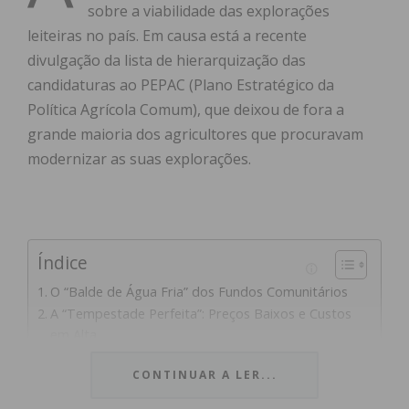
sobre a viabilidade das explorações
leiteiras no país. Em causa está a recente
divulgação da lista de hierarquização das
candidaturas ao PEPAC (Plano Estratégico da
Política Agrícola Comum), que deixou de fora a
grande maioria dos agricultores que procuravam
modernizar as suas explorações.
Índice
O “Balde de Água Fria” dos Fundos Comunitários
A “Tempestade Perfeita”: Preços Baixos e Custos
em Alta
Exigências ao Governo e à Indústria
CONTINUAR A LER...
Subscreva a newsletter do Imediato