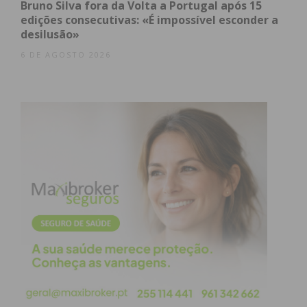
Bruno Silva fora da Volta a Portugal após 15
“Os produtores investiram
edições consecutivas: «É impossível esconder a
desilusão»
tempo e recursos
6 DE AGOSTO 2026
significativos, pedindo
orçamentos e recorrendo a
serviços técnicos, confiando
em apoios que se revelam
insuficientes”, afirma a
Direção da APROLEP.
A “Tempestade Perfeita”:
Preços Baixos e Custos