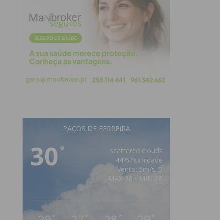
PAÇOS DE FERREIRA
30
°
scattered clouds
44% humidade
vento: 5m/s O
MAX 30 • MIN 28
29
27
28
29
°
°
°
°