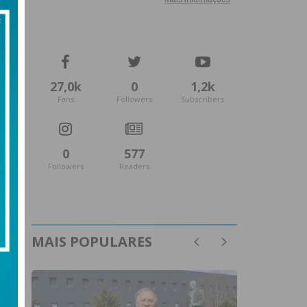
27,0k
0
1,2k
Fans
Followers
Subscribers
0
577
Followers
Readers
MAIS POPULARES