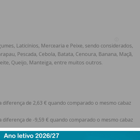
gumes, Laticínios, Mercearia e Peixe, sendo considerados,
arapau, Pescada, Cebola, Batata, Cenoura, Banana, Maçã,
eite, Queijo, Manteiga, entre muitos outros.
uma diferença de 2,63 € quando comparado o mesmo cabaz
uma diferença de -9,59 € quando comparado o mesmo cabaz
xiste uma diferença de 13,06 € quando comparado o mesmo