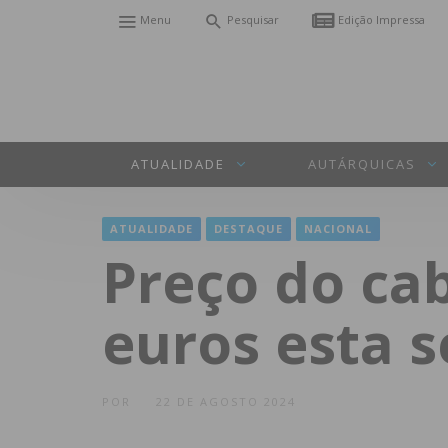
Menu
Pesquisar
Edição Impressa
ATUALIDADE
AUTÁRQUICAS
ATUALIDADE
DESTAQUE
NACIONAL
Preço do ca
euros esta 
POR
22 DE AGOSTO 2024