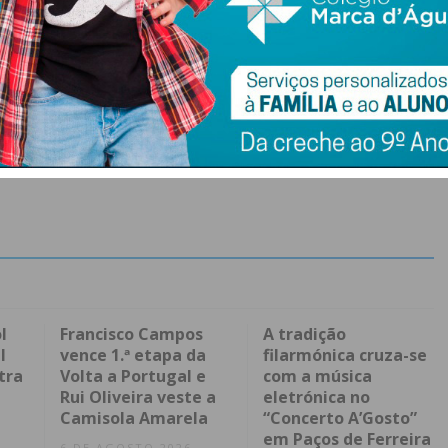
l
Francisco Campos
A tradição
l
vence 1.ª etapa da
filarmónica cruza-se
tra
Volta a Portugal e
com a música
Rui Oliveira veste a
eletrónica no
Camisola Amarela
“Concerto A’Gosto”
em Paços de Ferreira
6 DE AGOSTO 2026