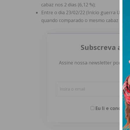
cabaz nos 2 dias (6,12 %);
Entre o dia 23/02/22 (Início guerra Ucrân
quando comparado o mesmo cabaz nos 2 
Subscreva a n
Assine nossa newsletter por e-m
Eu li e concor