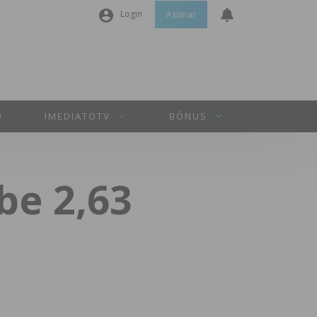
Login
Assinar
Nome de utilizador ou email
*
Senha
*
O
IMEDIATOTV
BÓNUS
Manter sessão
be 2,63
INICIAR SESSÃO
Perdeu a sua senha?