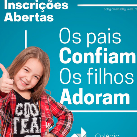
ia) e o dia 21/08/24 existe uma diferença de 42,82 €
dias (23,32 %).
ewsletter do Imediato
ail e obtenha de forma regular a informação
atualizada.
do com os
termos e condições