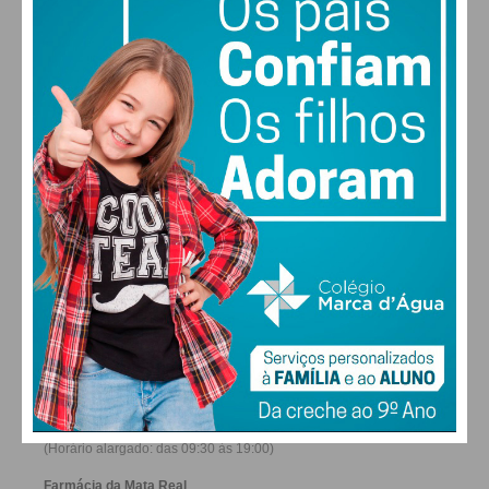
27
26
29
30
°
°
°
°
SÁB
DOM
SEG
TER
ALTERAR
FARMACIAS DE SERVIÇO EM PAÇOS DE
FERREIRA