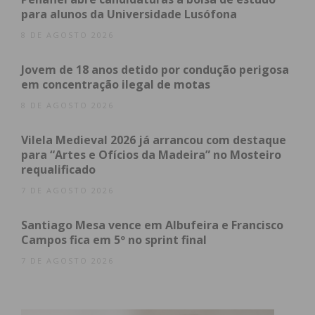
Entre o dia 23/02/22 (Início guerra Ucrânia) e o dia
para alunos da Universidade Lusófona
28/08/24 existe uma diferença de 41 € quando
8 DE AGOSTO 2026
comparado o mesmo cabaz nos 2 dias ( 22,33 %).
Jovem de 18 anos detido por condução perigosa
em concentração ilegal de motas
8 DE AGOSTO 2026
Subscreva a newsletter do
Imediato
Vilela Medieval 2026 já arrancou com destaque
para “Artes e Ofícios da Madeira” no Mosteiro
requalificado
Assine nossa newsletter por e-mail e
7 DE AGOSTO 2026
obtenha de forma regular a informação
atualizada.
Santiago Mesa vence em Albufeira e Francisco
Campos fica em 5º no sprint final
7 DE AGOSTO 2026
Eu li e concordo com os
termos e