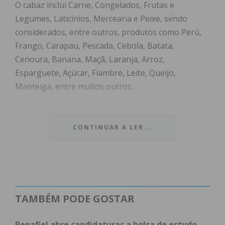
O cabaz inclui Carne, Congelados, Frutas e
Legumes, Laticínios, Mercearia e Peixe, sendo
considerados, entre outros, produtos como Perú,
Frango, Carapau, Pescada, Cebola, Batata,
Cenoura, Banana, Maçã, Laranja, Arroz,
Esparguete, Açúcar, Fiambre, Leite, Queijo,
Manteiga, entre muitos outros.
Sobre a análise de 28 de agosto de 2024, o valor do
cabaz está nos 224,63 €; Entre o dia 21/08 e o dia
CONTINUAR A LER...
28/08 existe uma diferença de -1,83 € quando
comparado o mesmo cabaz nos 2 dias ( -0,81 %).
Entre o dia 03/01 e o dia 28/08 existe uma diferença
de -11,42 € quando comparado o mesmo cabaz nos
2 dias ( -4,84 %). Entre o dia 30/08/23 e o dia
TAMBÉM PODE GOSTAR
28/08/24 existe uma diferença de 11 € quando
comparado o mesmo cabaz nos 2 dias ( 5,15 %).
Penafiel abre candidaturas a bolsa de estudo