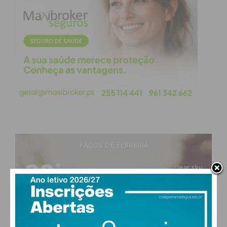
PAÇOS DE FERREIRA
28
°
clear sky
49% humidade
vento: 5m/s O
MAX 29 • MIN 28