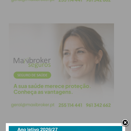
No local do sinistro estiveram presentes:
Bombeiros da Deputação de Zamora;
Equipas de extinção do serviço de Meio
Ambiente;
Agentes da Guardia Civil de Tráfego;
Serviços de emergência sanitária (Sacyl).
A A-11 é uma via habitualmente utilizada pela
comunidade emigrante portuguesa residente em
países como a Suíça e a França nas suas
deslocações para Portugal. As autoridades de
trânsito estão agora a investigar as causas que
levaram à saída de estrada do veículo.