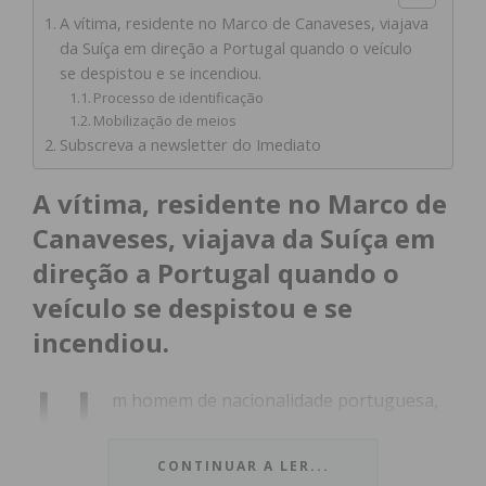
A vítima, residente no Marco de Canaveses, viajava
da Suíça em direção a Portugal quando o veículo
se despistou e se incendiou.
Processo de identificação
Mobilização de meios
Subscreva a newsletter do Imediato
A vítima, residente no Marco de
Canaveses, viajava da Suíça em
direção a Portugal quando o
veículo se despistou e se
incendiou.
U
m homem de nacionalidade portuguesa,
de 40 anos, perdeu a vida na madrugada
de domingo após um grave acidente de
CONTINUAR A LER...