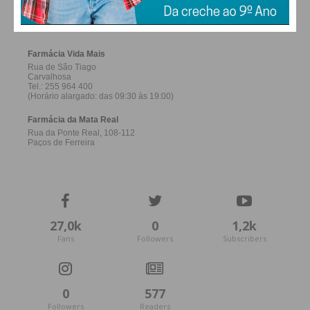
FERREIRA
27,0k
0
1,2k
Fans
Followers
Subscribers
0
577
Followers
Readers