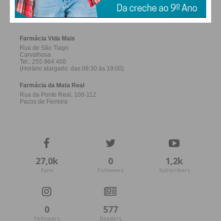
FERREIRA
27,0k
0
1,2k
Fans
Followers
Subscribers
0
577
Followers
Readers