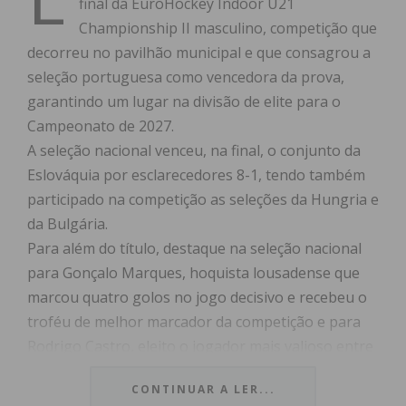
final da EuroHockey Indoor U21
Championship II masculino, competição que
decorreu no pavilhão municipal e que consagrou a
seleção portuguesa como vencedora da prova,
garantindo um lugar na divisão de elite para o
Campeonato de 2027.
A seleção nacional venceu, na final, o conjunto da
Eslováquia por esclarecedores 8-1, tendo também
participado na competição as seleções da Hungria e
da Bulgária.
Para além do título, destaque na seleção nacional
para Gonçalo Marques, hoquista lousadense que
marcou quatro golos no jogo decisivo e recebeu o
troféu de melhor marcador da competição e para
Rodrigo Castro, eleito o jogador mais valioso entre
as seleções presentes em Lousada.
CONTINUAR A LER...