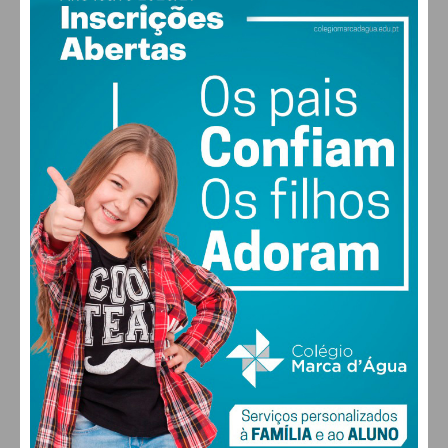
PAÇOS DE FERREIRA
27
°
clear sky
51% humidade
vento: 4m/s O
MAX 28 • MIN 27
27
26
29
30
°
°
°
°
SÁB
DOM
SEG
TER
ALTERAR
FARMACIAS DE SERVIÇO EM PAÇOS DE