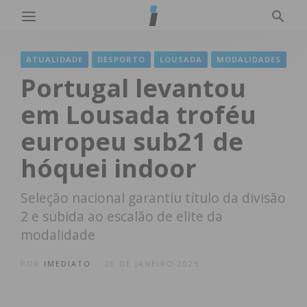
ATUALIDADE
DESPORTO
LOUSADA
MODALIDADES
Portugal levantou
em Lousada troféu
europeu sub21 de
hóquei indoor
Seleção nacional garantiu título da divisão
2 e subida ao escalão de elite da
modalidade
POR
IMEDIATO
20 DE JANEIRO 2025