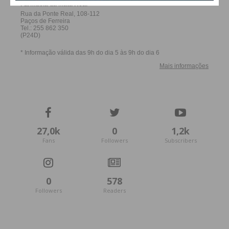
27,0k
0
1,2k
Fans
Followers
Subscribers
0
578
Followers
Readers