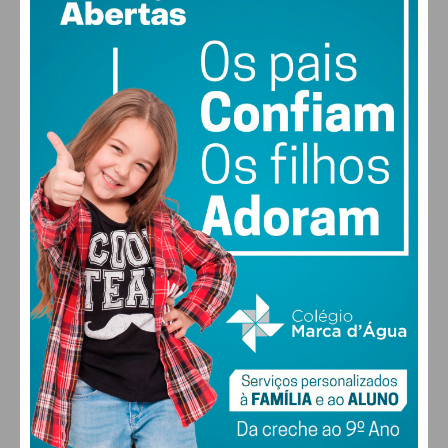
17
83% humidade
vento: 1m/s ESE
MAX 17 • MIN 17
Assine nossa newsletter por e-mail e
obtenha de forma regular a informação
atualizada.
30
30
30
28
°
°
°
°
QUI
SEX
SÁB
DOM
Eu li e concordo com os
termos e
condições
ALTERAR
FARMACIAS DE SERVIÇO EM PAÇOS DE
FERREIRA