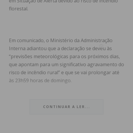
em Situação de Alerta devido ao risco de incêndio
florestal.
Em comunicado, o Ministério da Administração
Interna adiantou que a declaração se deveu às
“previsões meteorológicas para os próximos dias,
que apontam para um significativo agravamento do
risco de incêndio rural” e que se vai prolongar até
às 23h59 horas de domingo.
Dez distritos estão em alerta especial de nível
vermelho: Porto, Viana do Castelo, Braga, Vila Real,
CONTINUAR A LER...
Bragança, Viseu, Guarda, Castelo Branco, Santarém
e Aveiro. Nos restantes distritos foi ativado o
estado de alerta laranja.