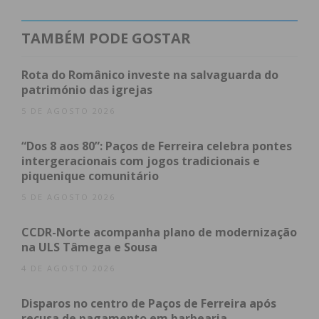
Segundo a nota enviada à imprensa, a declaração
TAMBÉM PODE GOSTAR
tem várias implicações, entre as quais a “elevação
do grau de prontidão e resposta operacional por
Rota do Românico investe na salvaguarda do
património das igrejas
parte da GNR e da PSP”, com operações de
vigilância, fiscalização, patrulhamentos dissuasores
5 DE AGOSTO 2026
de comportamentos e de apoio geral.
“Dos 8 aos 80”: Paços de Ferreira celebra pontes
intergeracionais com jogos tradicionais e
Também as equipas de emergência médica, saúde
piquenique comunitário
pública e apoio psicossocial vão ter um maior grau
5 DE AGOSTO 2026
de prontidão e mobilização, assim como os
sapadores e o Corpo Nacional de Agentes
CCDR-Norte acompanha plano de modernização
Florestais e dos Vigilantes da Natureza.
na ULS Tâmega e Sousa
4 DE AGOSTO 2026
“Esta declaração decorre ainda da necessidade de
Disparos no centro de Paços de Ferreira após
adotar medidas preventivas e especiais de reação
recusa de pagamento em barbearia