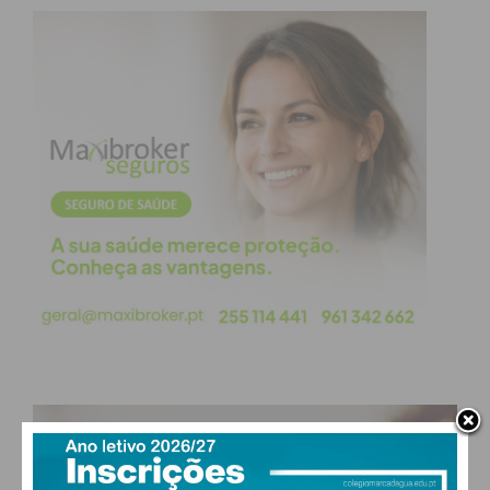
Proibição total da utilização de
fogo-de-
artifício
ou outros artefactos pirotécnicos,
independentemente da sua forma de
combustão, bem como a
suspensão das
autorizações
que tenham sido emitidas nos
distritos onde tenha sido declarado o Estado
de Alerta Especial de Nível Vermelho pela
Autoridade Nacional de Emergência e
Proteção Civil;
Proibição de realização de
trabalhos nos
espaços florestais
e outros espaços rurais
com recurso a qualquer tipo de maquinaria
PAÇOS DE FERREIRA
Subscreva a newsletter do
°
clear sky
Imediato