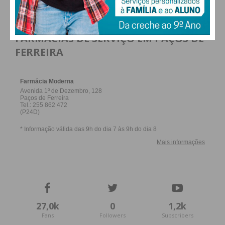
distrito e da Área Metropolitana do Porto que
fabricam os seus próprios croissants. Em maio, a
Escola de Hotelaria e Turismo do Porto acolheu a
FARMACIAS DE SERVIÇO EM PAÇOS DE
prova técnica de apuramento que selecionou os
FERREIRA
dez finalistas que competiram esta semana pelo
título.
Os dez finalistas de 2026 foram a Allegro
Confeitarias (Porto), Bolos do Folheta (Póvoa de
Varzim), Confeitaria Nova Real (Porto), Crescente
Padaria Artesanal (Santa Maria da Feira), Doce Alto
(Porto, Ermesinde e Vila Nova de Gaia), Doce Mar
by Nova Real (Porto), Fariña (Matosinhos), Maison
do Couto (Vila Nova de Gaia), Nougat Pâtisserie
(Paços de Ferreira) e O Pasteleiro (Vila do Conde).
27,0k
0
1,2k
Fans
Followers
Subscribers