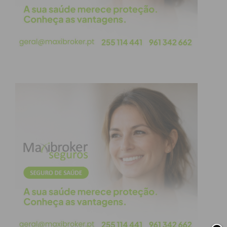
lhe confere uma consistência mais macia e um
sabor rico. O processo de confeção é
habitualmente finalizado com uma calda de açúcar
que lhe dá um aspeto brilhante, sendo por vezes
aromatizado com Vinho do Porto, mantendo
sempre o seu formato geométrico muito
característico.
Avaliação por especialistas
Com o objetivo de dignificar os profissionais que
mantêm viva a produção própria desta
especialidade, o concurso contou com um painel de
jurados composto por especialistas do setor.
Presidido por Olga Cavaleiro (investigadora e
professora de gastronomia), o júri integrou ainda: