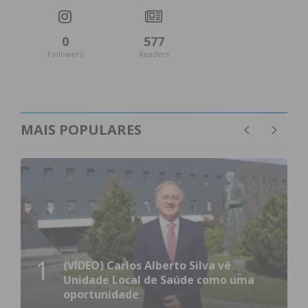
Subscreva a newsletter do
Imediato
0
577
Followers
Readers
Assine nossa newsletter por e-mail e
obtenha de forma regular a informação
atualizada.
MAIS POPULARES
Eu li e concordo com os
termos e
condições
1
(VÍDEO) Carlos Alberto Silva vê
Unidade Local de Saúde como uma
oportunidade