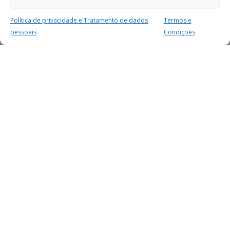
Política de privacidade e Tratamento de dados
Termos e
pessoais
Condições
MAIS PARA SI
FACEBOOK
TWITTER
YOUTUBE
INSTAGRAM
READERS
SERVIÇOS
SOBRE NÓS