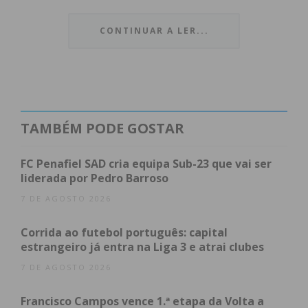
O segundo lugar foi atribuído à
Crescente Padaria
CONTINUAR A LER...
Artesanal
(Santa Maria da Feira), seguida pela
Maison do Couto
(Vila Nova de Gaia), que encerrou
o pódio.
Índice
TAMBÉM PODE GOSTAR
Um manifesto contra a industrialização
FC Penafiel SAD cria equipa Sub-23 que vai ser
A anatomia do croissant portuense
liderada por Pedro Barroso
Avaliação por especialistas
O caminho até à final
7 DE AGOSTO 2026
Subscreva a newsletter do Imediato
Corrida ao futebol português: capital
estrangeiro já entra na Liga 3 e atrai clubes
Um manifesto contra a
7 DE AGOSTO 2026
industrialização
Francisco Campos vence 1.ª etapa da Volta a