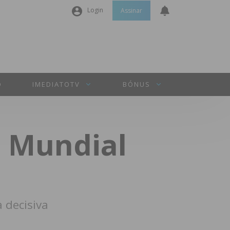
Login
Assinar
Nome de utilizador ou email
*
Senha
*
O
IMEDIATOTV
BÓNUS
Manter sessão
o Mundial
INICIAR SESSÃO
Perdeu a sua senha?
 decisiva