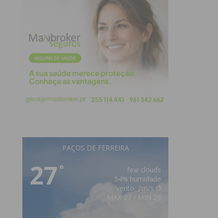
PAÇOS DE FERREIRA
27
°
few clouds
54% humidade
vento: 2m/s O
MAX 27 • MIN 26