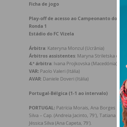
Ficha de jogo
Play-off de acesso ao Campeonanto do Mu
Ronda 1
Estádio do FC Vizela
Árbitra
: Kateryna Monzul (Ucrânia)
Árbitros assistentes
: Maryna Striletska e Sv
4.ª árbitra
: Ivana Projkovska (Macedónia)
VAR:
Paolo Valeri (Itália)
AVAR
: Daniele Doveri (Itália)
Portugal-Bélgica (1-1 ao intervalo)
PORTUGAL:
Patrícia Morais, Ana Borges , Di
Silva – Cap. (Andreia Jacinto, 79′), Tatiana Pi
Jéssica Silva (Ana Capeta, 79′).