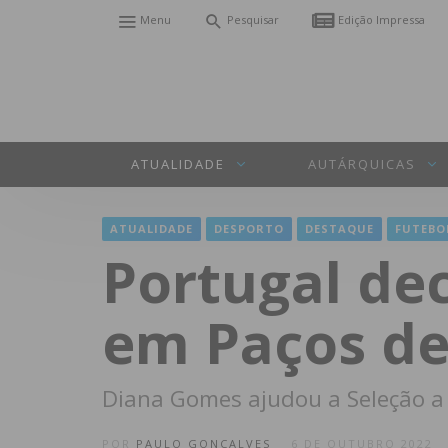
Menu
Pesquisar
Edição Impressa
ATUALIDADE
AUTÁRQUICAS
ATUALIDADE
DESPORTO
DESTAQUE
FUTEBO
Portugal de
em Paços de
Diana Gomes ajudou a Seleção a v
POR
PAULO GONÇALVES
6 DE OUTUBRO 2022