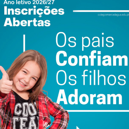
ndo de 2023
itlana Grushko (Ucrânia)
ana Gomes, Carole, Joana Marchão, Fátima Pinto, Dolores
nto, Andreia Norton (Vanessa Marques, 90’+6), Diana Silva e