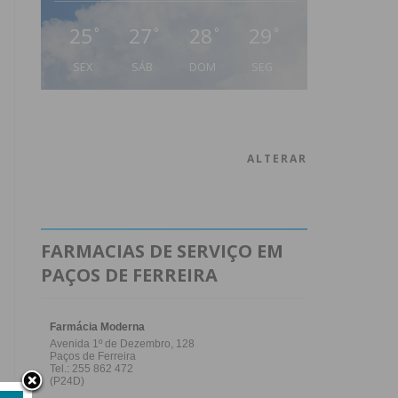
25
27
28
29
°
°
°
°
SEX
SÁB
DOM
SEG
ALTERAR
FARMACIAS DE SERVIÇO EM
PAÇOS DE FERREIRA