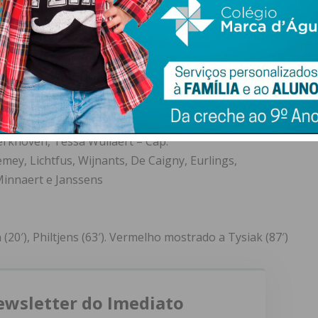
e Costa, Lúcia Alves, Bruna Lourenço, Suzane Pires, Andreia
89′)
o (38′)
 Neve (Tysiak, 80′), Philtjens, Janice Cayman, Missipo,
erkhoven, Tessa Wullaert – Cap.
mey, Lichtfus, Wijnants, De Caigny, Eurlings,
innaert e Janssens
20′), Philtjens (63′). Vermelho mostrado a Tysiak (87′)
ewsletter do Imediato