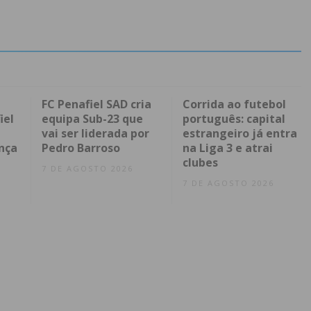
FC Penafiel SAD cria
Corrida ao futebol
iel
equipa Sub-23 que
português: capital
vai ser liderada por
estrangeiro já entra
nça
Pedro Barroso
na Liga 3 e atrai
clubes
7 DE AGOSTO 2026
7 DE AGOSTO 2026