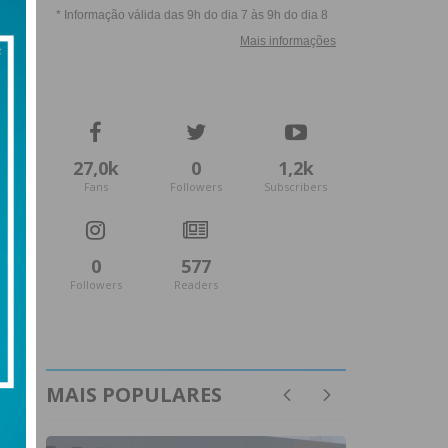
27,0k
0
1,2k
Fans
Followers
Subscribers
0
577
Followers
Readers
MAIS POPULARES