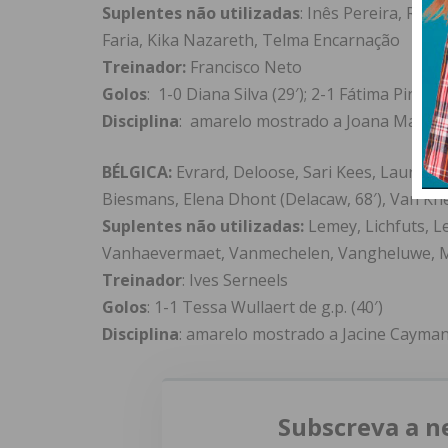
Suplentes não utilizadas
: Inês Pereira, Rut
Faria, Kika Nazareth, Telma Encarnação
Treinador:
Francisco Neto
Golos
: 1-0 Diana Silva (29′); 2-1 Fátima Pinto (
Disciplina
: amarelo mostrado a Joana Marchã
BÉLGICA:
Evrard, Deloose, Sari Kees, Laura De
Biesmans, Elena Dhont (Delacaw, 68′), Van Kh
Suplentes não utilizadas:
Lemey, Lichfuts, Le
Vanhaevermaet, Vanmechelen, Vangheluwe, M
Treinador
: Ives Serneels
Golos
: 1-1 Tessa Wullaert de g.p. (40′)
Disciplina
: amarelo mostrado a Jacine Cayman (
Subscreva a n