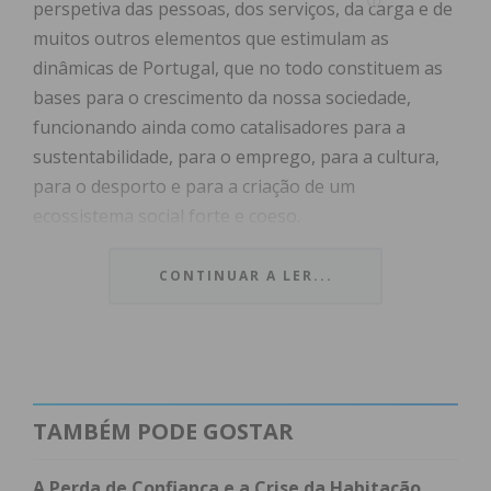
perspetiva das pessoas, dos serviços, da carga e de
muitos outros elementos que estimulam as
dinâmicas de Portugal, que no todo constituem as
bases para o crescimento da nossa sociedade,
funcionando ainda como catalisadores para a
sustentabilidade, para o emprego, para a cultura,
para o desporto e para a criação de um
ecossistema social forte e coeso.
Neste sentido, a apresentação da linha de alta
CONTINUAR A LER...
velocidade entre o Porto e Lisboa, em mais um sinal
positivo do desenvolvimento da ferrovia no nosso
país, revela-se assertivo para que Portugal não
perca o andamento europeu e possa continuar a
ombrear com os seus pares.
TAMBÉM PODE GOSTAR
Os dados são factuais: quase metade de todos os
A Perda de Confiança e a Crise da Habitação