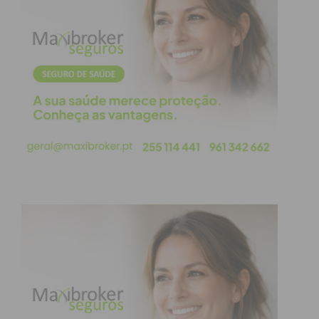
de embarque/desembarque, o tempo de viagem vai
reduzir consideravelmente, passando das 2h50
para 1h19 no serviço mais direto e 1h45 no serviço
com 4 paragens (Leiria, Coimbra, Aveiro e Gaia),
para além de que é expectável que o preço dos
bilhetes seja semelhante ao praticado pelo serviço
alfa, já que os custos operacionais são
equivalentes.
A par dos investimentos que estão em curso ou a
iniciar por todo o país, que devolverão a
importância estratégica à ferrovia, fomentando a
coesão territorial, esta empreitada voltará a
posicionar o país na senda da bitola internacional,
reforçando a intermodalidade e rentabilizando o
potencial da localização e de desenvolvimento
interno do território.