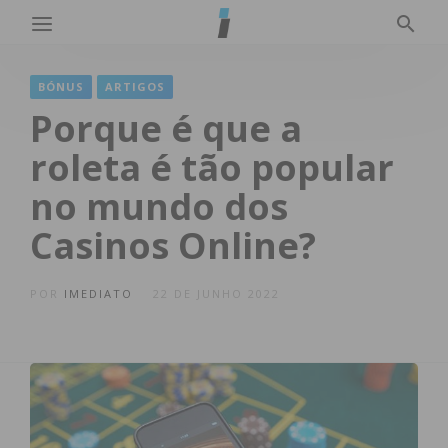
BÓNUS
ARTIGOS
Porque é que a
roleta é tão popular
no mundo dos
Casinos Online?
POR
IMEDIATO
22 DE JUNHO 2022