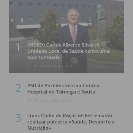
roleta tornou-se uma das modalidades mais
populares no mundo dos casinos online.
Jogar contra a casa nunca foi tão
glamoroso
Ao contrário de outras modalidades como o poker,
1
(VÍDEO) Carlos Alberto Silva vê
a roleta é um jogo de casino jogado contra a casa,
Unidade Local de Saúde como uma
oportunidade
assim como o blackjack. Os jogadores não
competem entre si, mas sim todos apostam contra
23 DE NOVEMBRO 2023
a casa. De fato, os jogadores podem apostar nos
mesmos números, embora possam usar
2
PSD de Paredes visitou Centro
estratégias diferentes para ter sucesso no jogo.
Hospital do Tâmega e Sousa
23 DE OUTUBRO 2023
Este fator desempenha um papel fundamental,
3
pois não é necessário vencer alguém para ganhar
Lions Clube de Paços de Ferreira vai
realizar palestra «Saúde, Desporto e
o jogo. Por esta razão, entre outras, a roleta
Nutrição»
tornou-se um dos jogos de casino mais populares.