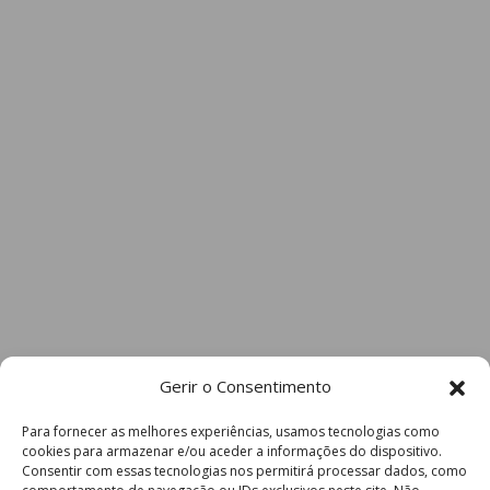
Um dos jogos favoritos dos jogadores é a roleta,
onde as probabilidades são iguais para todos e a
habilidade não importa, apenas a sorte está do
lado do jogador. Aquela incerteza de saber se é
possível ser o ganhador de uma grande soma de
dinheiro, apostando uma pequena quantia,
aumenta a adrenalina garantindo grandes
emoções.
Isso porque, durante a aposta, é ativado o sistema
límbico do cérebro, área responsável por liberar
dopamina e fazer o ser humano sentir uma grande
sensação de prazer. Esta estimulação cerebral que
Gerir o Consentimento
se tem ao apostar na roleta, faz com que seja uma
atividade agradável, aproveitada ao máximo.
Para fornecer as melhores experiências, usamos tecnologias como
cookies para armazenar e/ou aceder a informações do dispositivo.
Consentir com essas tecnologias nos permitirá processar dados, como